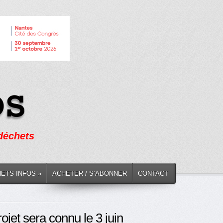
 déchets
HETS INFOS »
ACHETER / S’ABONNER
CONTACT
ojet sera connu le 3 juin