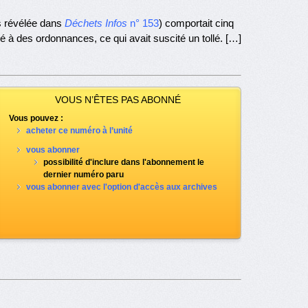
s révélée dans
Déchets Infos
n° 153
) comportait cinq
yé à des ordonnances, ce qui avait suscité un tollé. […]
VOUS N’ÊTES PAS ABONNÉ
Vous pouvez :
acheter ce numéro à l’unité
vous abonner
possibilité d'inclure dans l'abonnement le
dernier numéro paru
vous abonner avec l'option d'accès aux archives