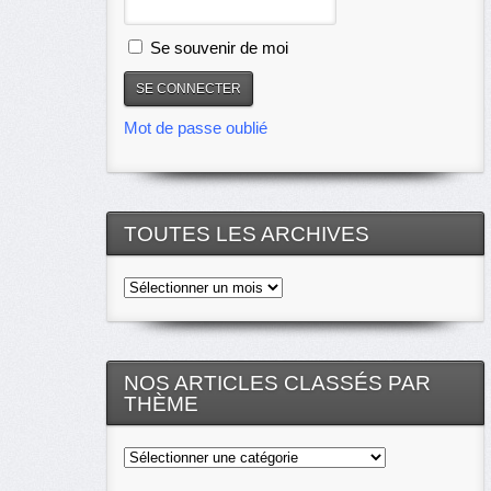
Se souvenir de moi
Mot de passe oublié
TOUTES LES ARCHIVES
Toutes
les
archives
NOS ARTICLES CLASSÉS PAR
THÈME
Nos
articles