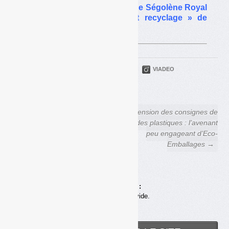
Le texte de l’intervention de Ségolène Royal
au colloque « Filières et recyclage » de
l’Ademe
PARTAGER
TWITTER
LINKEDIN
VIADEO
FACEBOOK
COURRIEL
← Projet de « loi Royal » : le
Extension des consignes de
volet « économie circulaire »
tri des plastiques : l’avenant
durci en commission
peu engageant d’Eco-
Emballages →
Achats en ligne :
Votre panier est vide.