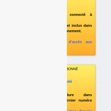
Vous pouvez :
télécharger ce numéro
après vous être connecté à
«l'espace abonné»
et si le document est inclus dans
votre formule d'abonnement.
A défaut, vous pouvez :
souscrire à l'option d'accès aux
archives
VOUS N’ÊTES PAS ABONNÉ
Vous pouvez :
acheter ce numéro à l’unité
vous abonner
possibilité d'inclure dans
l'abonnement le dernier numéro
paru