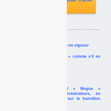
vous abonner avec l'option d'accès
aux archives
Sur le même thême…
Le logo Triman allégé entre en vigueur
Des plans « zéro déchet » comme s’il en
pleuvait
Quand Ségolène Royal
n’en fait qu’à sa tête
Quand Ségolène Royal « flingue »
l’incinération et les incinérateurs, en
contredisant « sa » loi sur la transition
énergétique