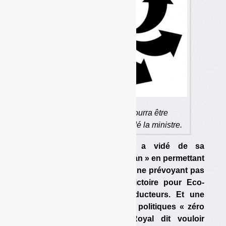
L’apposition du logo pourra être
« dématérialisée », a décidé la ministre.
La ministre de l’Ecologie a vidé de sa
substance le dispositif « Triman » en permettant
sa « dématérialisation » et en ne prévoyant pas
de sanction. Une grande victoire pour Eco-
Emballages et certains producteurs. Et une
incohérence par rapport aux politiques « zéro
déchet » que Ségolène Royal dit vouloir