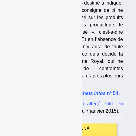
promouvoir.
Le logo « Triman » destiné à indiquer
si un produit fait l’objet d’une consigne de tri ne
sera pas obligatoirement apposé sur les produits
eux-mêmes ; il pourra, si les producteurs le
souhaitent, être « dématérialisé », c’est-à-dire
mentionné sur un site Internet. Et en l’absence de
Triman, matérialisé ou pas, il n’y aura de toute
façon pas de sanction. C’est ce qu’a décidé la
ministre de l’Ecologie Ségolène Royal, qui ne
voulait pas imposer de contraintes
supplémentaires aux entreprises, d’après plusieurs
sources concordantes. […]
L’article complet dans
Déchets Infos
n° 54
.
Voir aussi
Le logo Triman allégé entre en
vigueur sur Triman
(article du 7 janvier 2015).
VOUS ÊTES ABONNÉ