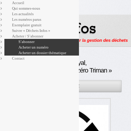
Accueil
Qui sommes-nous
Les actualités
Les numéros parus
Exemplaire gratuit
Suivre « Déchets Infos »
Acheter / S’abonner
Actualités, enquêtes et reportages sur la gestion des déchets
S’abonner
Acheter un numéro
Acheter un dossier thématique
Contact
Ségolène Royal,
de « zéro déchet » à « zéro Triman »
08OCT
PAR
OLIVIER GUICHARDAZ
2014