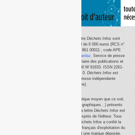
Le site Internet
Déchets Infos
et la lettre
Déchets Infos
sont
édités par Déchets Infos, SAS au capital de 6 000 euros (RCS n°
792 608 861, Créteil ; Siret n° 792 608 861 00011 ; code APE
5814Z). Principal associé :
Olivier Guichardaz
. Service de presse
en ligne reconnu par la Commission paritaire des publications et
des agences de presse (CPPAP) n° 0530 W 91833. ISSN 2261-
2726. Déclaration CNIL n° 1644033 v 0.
Déchets Infos
est
membre du
SPIIL
(Syndicat de la presse indépendante
d'information en ligne).
La reproduction en tout ou partie, par quelque moyen que ce soit,
des éléments (textes, photos, dessins, graphiques…) présents
sur le site Internet
Déchets Infos
et sur la lettre
Déchets Infos
est
rigoureusement interdite, sauf accord exprès de l'éditeur. Tous
droits réservés Déchets Infos SAS. Déchets Infos a confié la
gestion de ses droits de copie au Centre français d'exploitation du
droit de copie (
CFC
). Déchets Infos est une marque déposée.