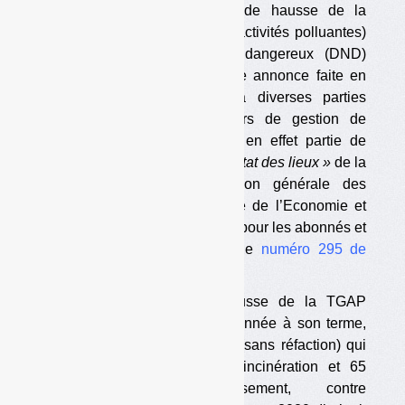
éventuel nouveau calendrier de hausse de la
TGAP (taxe générale sur les activités polluantes)
appliquée aux déchets non dangereux (DND)
enfouis et incinérés, selon une annonce faite en
réunion le 8 avril dernier à diverses parties
prenantes, dont les opérateurs de gestion de
déchets. Cette hypothèse fait en effet partie de
celles mentionnées dans un
« état des lieux »
de la
TGAP réalisé par la direction générale des
entreprises (DGE) du ministère de l’Economie et
présenté ce jour-là (accessible pour les abonnés et
pour les personnes achetant le
numéro 295 de
Déchets Infos
).
Le dernier calendrier de hausse de la TGAP
instauré en 2019 arrive cette année à son terme,
avec des tarifs « nominaux » (sans réfaction) qui
atteignent 25 €/tonne pour l’incinération et 65
€/tonne pour l’enfouissement, contre