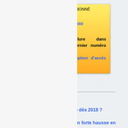
VOUS N’ÊTES PAS ABONNÉ
Vous pouvez :
acheter ce numéro à l’unité
vous abonner
possibilité d'inclure dans
l'abonnement le dernier numéro
paru
vous abonner avec l'option d'accès
aux archives
Sur le même thême…
TGAP : une hausse prévue dès 2018 ?
TGAP déchets : recettes en forte hausse en