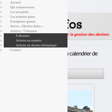
Accueil
Qui sommes-nous
Les actualités
Les numéros parus
Exemplaire gratuit
Suivre « Déchets Infos »
Acheter / S’abonner
Actualités, enquêtes et reportages sur la gestion des déchets
S’abonner
Acheter un numéro
Acheter un dossier thématique
Contact
TGAP : vers un nouveau calendrier de
hausse ?
30AVR
PAR
OLIVIER GUICHARDAZ
2025