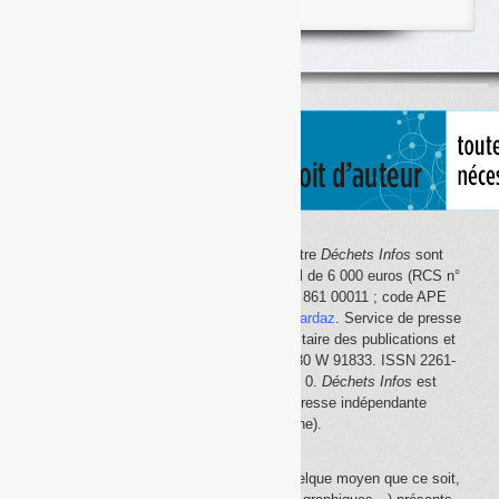
articles
classés
par
thème
Le site Internet
Déchets Infos
et la lettre
Déchets Infos
sont
édités par Déchets Infos, SAS au capital de 6 000 euros (RCS n°
792 608 861, Créteil ; Siret n° 792 608 861 00011 ; code APE
5814Z). Principal associé :
Olivier Guichardaz
. Service de presse
en ligne reconnu par la Commission paritaire des publications et
des agences de presse (CPPAP) n° 0530 W 91833. ISSN 2261-
2726. Déclaration CNIL n° 1644033 v 0.
Déchets Infos
est
membre du
SPIIL
(Syndicat de la presse indépendante
d'information en ligne).
La reproduction en tout ou partie, par quelque moyen que ce soit,