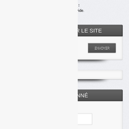
Achats en ligne :
Votre panier est vide.
RECHERCHER SUR LE SITE
Entrez votre recherche
ENVOYER
ESPACE ABONNÉ
Identifiant