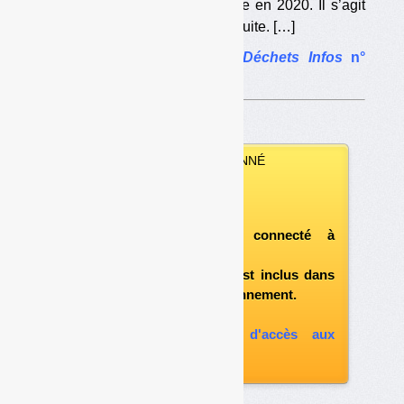
respectivement 12 et 25 €/tonne en 2020. Il s’agit
donc maintenant d’imaginer la suite. […]
L’article complet dans
Déchets Infos
n°
295
.
VOUS ÊTES ABONNÉ
Vous pouvez :
télécharger ce numéro
après vous être connecté à
«l'espace abonné»
et si le document est inclus dans
votre formule d'abonnement.
A défaut, vous pouvez :
souscrire à l'option d'accès aux
archives