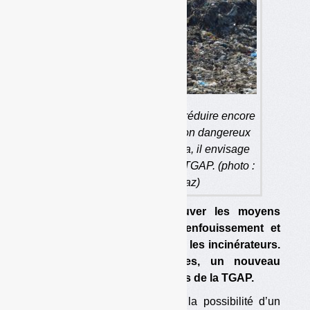
Le gouvernement souhaite réduire encore
les quantités de déchets non dangereux
(DND) enfouis. Et pour cela, il envisage
une nouvelle hausse de la TGAP. (photo :
Olivier Guichardaz)
Le gouvernement veut trouver les moyens
d’inciter à réduire encore l’enfouissement et
l’incinération, et à moderniser les incinérateurs.
Parmi les pistes envisagées, un nouveau
calendrier de hausse des tarifs de la TGAP.
Les pouvoirs publics étudient la possibilité d’un