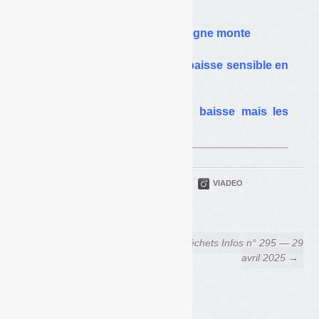
2022
Hausse de la TGAP : la grogne monte
Les recettes de TGAP en baisse sensible en
2020
TGAP : des tonnages en baisse mais les
recettes s’envolent
PARTAGER
TWITTER
LINKEDIN
VIADEO
FACEBOOK
COURRIEL
← Bouteilles en plastique : de
Déchets Infos n° 295 — 29
mauvais chiffres et une
avril 2025 →
consigne inévitable ?