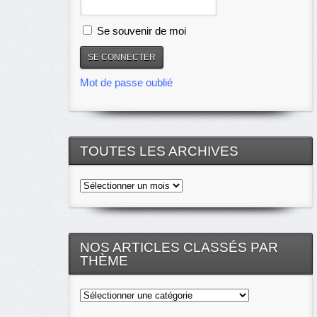
Se souvenir de moi
Mot de passe oublié
TOUTES LES ARCHIVES
Toutes
les
archives
NOS ARTICLES CLASSÉS PAR
THÈME
Nos
articles