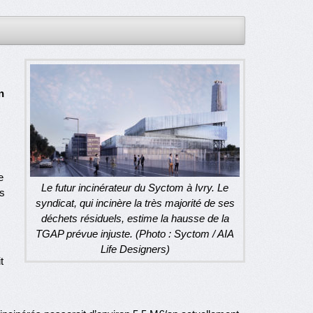
n
e
Le futur incinérateur du Syctom à Ivry. Le
s
syndicat, qui incinère la très majorité de ses
déchets résiduels, estime la hausse de la
TGAP prévue injuste. (Photo : Syctom / AIA
Life Designers)
t