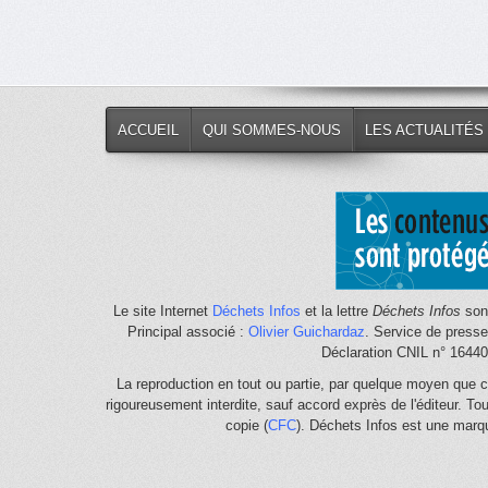
ACCUEIL
QUI SOMMES-NOUS
LES ACTUALITÉS
Le site Internet
Déchets Infos
et la lettre
Déchets Infos
sont
Principal associé :
Olivier Guichardaz
. Service de press
Déclaration CNIL n° 1644
La reproduction en tout ou partie, par quelque moyen que c
rigoureusement interdite, sauf accord exprès de l'éditeur. To
copie (
CFC
). Déchets Infos est une mar