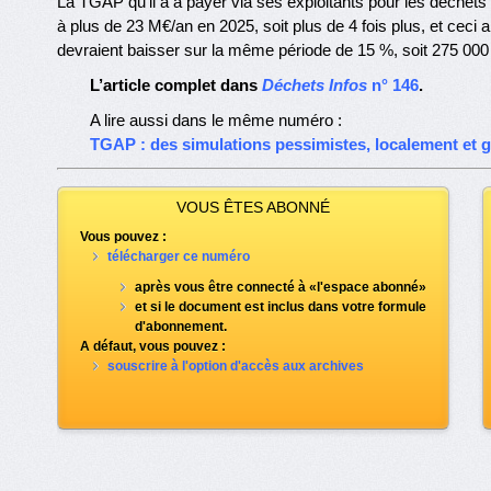
La TGAP qu’il a à payer via ses exploitants pour les déchets
à plus de 23 M€/an en 2025, soit plus de 4 fois plus, et ceci 
devraient baisser sur la même période de 15 %, soit 275 000
L’article complet dans
Déchets Infos
n° 146
.
A lire aussi dans le même numéro :
TGAP : des simulations pessimistes, localement et 
VOUS ÊTES ABONNÉ
Vous pouvez :
télécharger ce numéro
après vous être connecté à «l'espace abonné»
et si le document est inclus dans votre formule
d'abonnement.
A défaut, vous pouvez :
souscrire à l'option d'accès aux archives