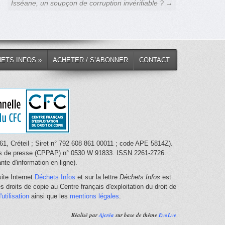
Isséane, un soupçon de corruption invérifiable ? →
HETS INFOS »
ACHETER / S’ABONNER
CONTACT
1, Créteil ; Siret n° 792 608 861 00011 ; code APE 5814Z).
nces de presse (CPPAP) n° 0530 W 91833. ISSN 2261-2726.
te d'information en ligne).
ite Internet
Déchets Infos
et sur la lettre
Déchets Infos
est
 droits de copie au Centre français d'exploitation du droit de
utilisation
ainsi que les
mentions légales
.
Réalisé par
Ajcréa
sur base de thème
EvoLve