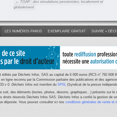
← TGAP : des simulations pessimistes, localement et
globalement
LES NUMÉROS PARUS
EXEMPLAIRE GRATUIT
SUIVRE « DÉC
 édités par Déchets Infos, SAS au capital de 6 000 euros (RCS n° 792 608 86
e en ligne reconnu par la Commission paritaire des publications et des age
033 v 0.
Déchets Infos
est membre du
SPIIL
(Syndicat de la presse indépendan
e soit, des éléments (textes, photos, dessins, graphiques…) présents sur le s
us droits réservés Déchets Infos SAS. Déchets Infos a confié la gestion de ses
que déposée. Vous pouvez consulter ici nos
conditions générales de vente et d'