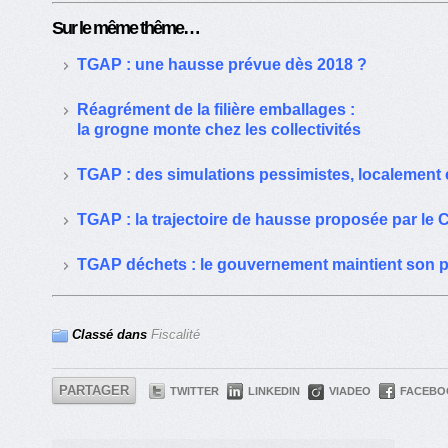
Sur le même thême…
TGAP : une hausse prévue dès 2018 ?
Réagrément de la filière emballages :
la grogne monte chez les collectivités
TGAP : des simulations pessimistes, localement 
TGAP : la trajectoire de hausse proposée par le C
TGAP déchets : le gouvernement maintient son p
Classé dans
Fiscalité
PARTAGER
TWITTER
LINKEDIN
VIADEO
FACEBO