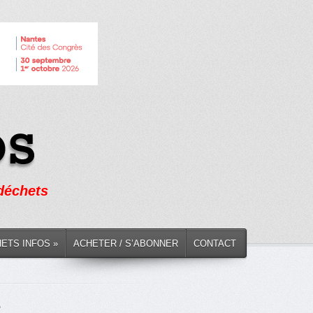
 déchets
HETS INFOS »
ACHETER / S’ABONNER
CONTACT