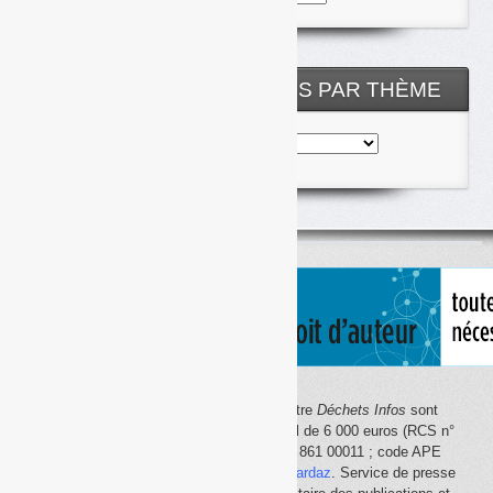
les
archives
NOS ARTICLES CLASSÉS PAR THÈME
Nos
articles
classés
par
thème
Le site Internet
Déchets Infos
et la lettre
Déchets Infos
sont
édités par Déchets Infos, SAS au capital de 6 000 euros (RCS n°
792 608 861, Créteil ; Siret n° 792 608 861 00011 ; code APE
5814Z). Principal associé :
Olivier Guichardaz
. Service de presse