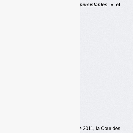
relève des
« insuffisances persistantes »
et
formule des propositions.
Trois ans après son
rapport thématique de
2011, la Cour des comptes
a voulu mesurer les
progrès accomplis.
Après son rapport thématique de 2011, la Cour des