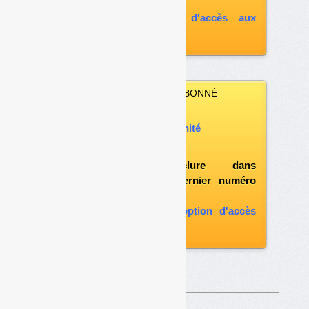
A défaut, vous pouvez :
souscrire à l'option d'accès aux
archives
VOUS N’ÊTES PAS ABONNÉ
Vous pouvez :
acheter ce numéro à l’unité
vous abonner
possibilité d'inclure dans
l'abonnement le dernier numéro
paru
vous abonner avec l'option d'accès
aux archives