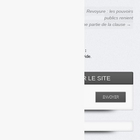
← Cour des comptes et REP :
Revoyure : les pouvoirs
deux rapports sans rapport
publics renient
une partie de la clause →
Achats en ligne :
Votre panier est vide.
RECHERCHER SUR LE SITE
Entrez votre recherche
ENVOYER