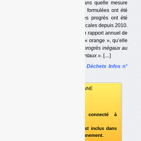
comptes a souhaité évaluer dans quelle mesure
les préconisations qu’elle avait formulées ont été
mises en œuvre, et voir si des progrès ont été
accomplis par les collectivités locales depuis 2010.
La réponse de la Cour dans son rapport annuel de
2014 tient en un code couleur, « orange », qu’elle
traduit verbalement par :
« des progrès inégaux au
regard des enjeux environnementaux ».
[…]
Le dossier complet dans
Déchets Infos
n°
40
.
VOUS ÊTES ABONNÉ
Vous pouvez :
télécharger ce numéro
après vous être connecté à
«l'espace abonné»
et si le document est inclus dans
votre formule d'abonnement.