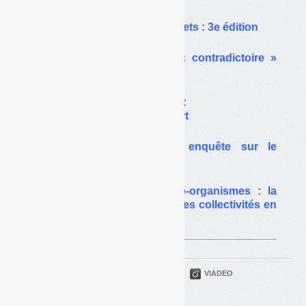
Sur le même thême…
Cour des comptes et déchets : 3e édition
Cour des comptes : le « contradictoire »
partiellement appliqué
Cour des comptes et REP :
deux rapports sans rapport
La Cour des comptes enquête sur le
dispositif Eco-Emballages
Cour des comptes / éco-organismes : la
nature des contrats avec les collectivités en
question
PARTAGER
TWITTER
LINKEDIN
VIADEO
FACEBOOK
COURRIEL