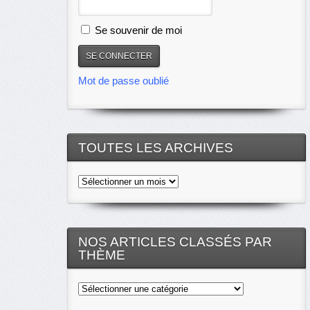
Se souvenir de moi
Mot de passe oublié
TOUTES LES ARCHIVES
Toutes
les
archives
NOS ARTICLES CLASSÉS PAR
THÈME
Nos
articles