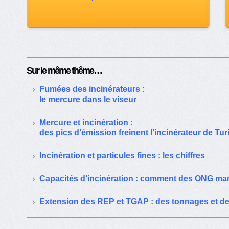
Sur le même thême…
Fumées des incinérateurs :
le mercure dans le viseur
Mercure et incinération :
des pics d’émission freinent l’incinérateur de Tur
Incinération et particules fines : les chiffres
Capacités d’incinération : comment des ONG mani
Extension des REP et TGAP : des tonnages et des