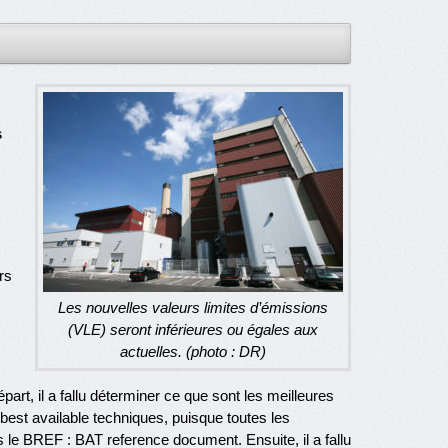
s
rs
Les nouvelles valeurs limites d’émissions
(VLE) seront inférieures ou égales aux
actuelles. (photo : DR)
art, il a fallu déterminer ce que sont les meilleures
best available techniques, puisque toutes les
 le BREF : BAT reference document. Ensuite, il a fallu