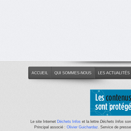
ACCUEIL
QUI SOMMES-NOUS
LES ACTUALITÉS
Le site Internet
Déchets Infos
et la lettre
Déchets Infos
sont
Principal associé :
Olivier Guichardaz
. Service de press