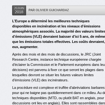
20JUIN
PAR
OLIVIER GUICHARDAZ
2018
L’Europe a déterminé les meilleures techniques
disponibles en incinération et les niveaux d’émissions
atmosphériques associés. La majorité des valeurs limite
d’émissions (VLE) devraient baisser d’ici 5 ans, de même
que les émissions totales effectives. Les coûts devraient,
eux, augmenter.
Après des mois et des mois de discussions, le JRC (Joint
Research Centre, instance technique européenne chargée
d’éclairer la Commission et le Parlement européens dans leu
décisions) est parvenu à fixer ce que seront les plages dans
lesquelles devront se situer les futures valeurs limites
d’émissions (VLE) des incinérateurs.
La procédure est complexe et truffée d’abréviations barbares
pour qui ne baigne pas quotidiennement dans ce milieu. Au dép
techniques disponibles (MTD, ou plutôt BAT en anglais, pour 
discussions ont lieu en anglais). Elles sont rassemblées dans