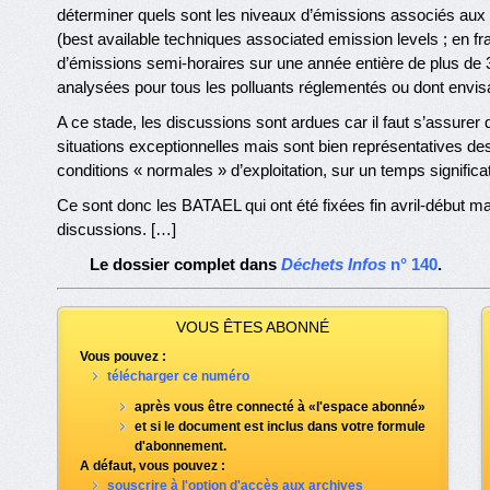
déterminer quels sont les niveaux d’émissions associés aux 
(best available techniques associated emission levels ; en f
d’émissions semi-horaires sur une année entière de plus de 300
analysées pour tous les polluants réglementés ou dont envisa
A ce stade, les discussions sont ardues car il faut s’assur
situations exceptionnelles mais sont bien représentatives des
conditions « normales » d’exploitation, sur un temps significat
Ce sont donc les BATAEL qui ont été fixées fin avril-début ma
discussions. […]
Le dossier complet dans
Déchets Infos
n° 140
.
VOUS ÊTES ABONNÉ
Vous pouvez :
télécharger ce numéro
après vous être connecté à «l'espace abonné»
et si le document est inclus dans votre formule
d'abonnement.
A défaut, vous pouvez :
souscrire à l'option d'accès aux archives