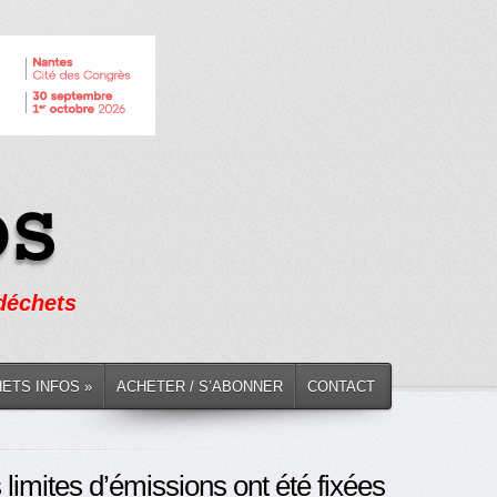
 déchets
HETS INFOS »
ACHETER / S’ABONNER
CONTACT
 limites d’émissions ont été fixées