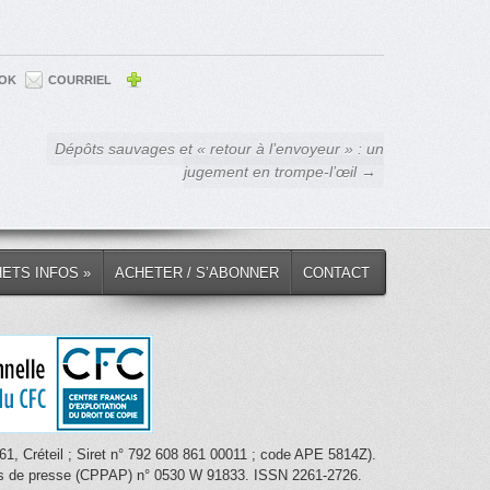
OK
COURRIEL
Dépôts sauvages et « retour à l’envoyeur » : un
jugement en trompe-l’œil →
HETS INFOS »
ACHETER / S’ABONNER
CONTACT
1, Créteil ; Siret n° 792 608 861 00011 ; code APE 5814Z).
nces de presse (CPPAP) n° 0530 W 91833. ISSN 2261-2726.