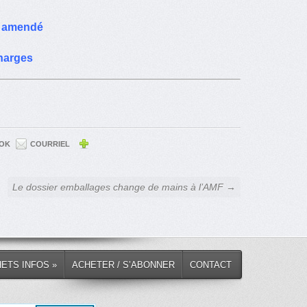
ôt amendé
charges
OK
COURRIEL
Le dossier emballages change de mains à l’AMF →
HETS INFOS »
ACHETER / S’ABONNER
CONTACT