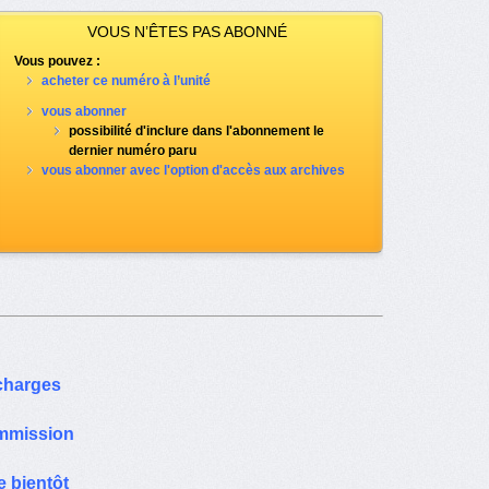
VOUS N’ÊTES PAS ABONNÉ
Vous pouvez :
acheter ce numéro à l’unité
vous abonner
possibilité d'inclure dans l'abonnement le
dernier numéro paru
vous abonner avec l'option d'accès aux archives
 charges
ommission
e bientôt