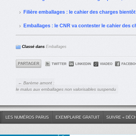
Filière emballages : le cahier des charges bient
Emballages : le CNR va contester le cahier des 
Classé dans
Emballages
PARTAGER
TWITTER
LINKEDIN
VIADEO
FACEBO
← Barème amont :
le malus aux emballages non valorisables suspendu
LES NUMÉROS PARUS
EXEMPLAIRE GRATUIT
SUIVRE « DÉC