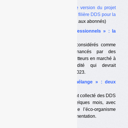
A télécharger :
la dernière version du projet
de cahier des charges de la filière DDS pour la
période 2018-2023
(réservé aux abonnés)
•
DDS « ménagers des professionnels » : la
zone grise
Des DDS réglementairement considérés comme
ménagers ne sont pas financés par des
contributions payées par les metteurs en marché à
l’éco-organisme. Une absurdité qui devrait
perdurer pour la période 2018-2023.
•
Collecte des DDS « en mélange » : deux
expérimentations avortées
Trivalis et le Smitom Lombric ont collecté des DDS
« en mélange »
pendant quelques mois, avec
l’accord d’EcoDDS, avant que l’éco-organisme
interrompe brutalement l’expérimentation.
•
Cinq mises en demeure