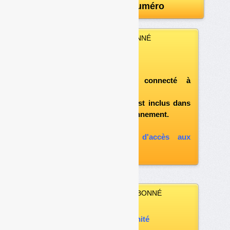
Télécharger le numéro
VOUS ÊTES ABONNÉ
Vous pouvez :
télécharger ce numéro
après vous être connecté à
«l'espace abonné»
et si le document est inclus dans
votre formule d'abonnement.
A défaut, vous pouvez :
souscrire à l'option d'accès aux
archives
VOUS N’ÊTES PAS ABONNÉ
Vous pouvez :
acheter ce numéro à l’unité