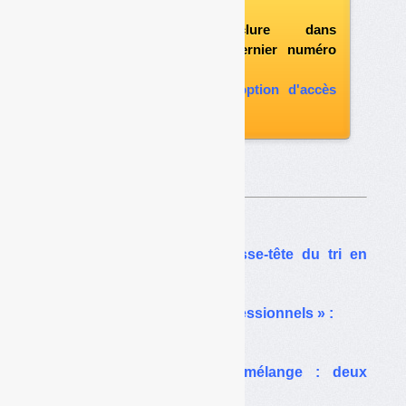
vous abonner
possibilité d'inclure dans
l'abonnement le dernier numéro
paru
vous abonner avec l'option d'accès
aux archives
Sur le même thême…
DDS : vers la fin du casse-tête du tri en
déchetterie
DDS « ménagers des professionnels » :
la zone grise
Collecte des DDS en mélange : deux
expérimentations avortées