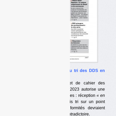
•
Vers la fin du casse-tête du tri des DDS en
déchetterie
La dernière version du projet de cahier des
charges pour la période 2018-2023 autorise une
collecte des DDS en deux étapes : réception
« en
mélange »
en déchetterie, puis tri sur un point
« spécifique »
. Les non-conformités devraient
donner lieu à une procédure contradictoire.