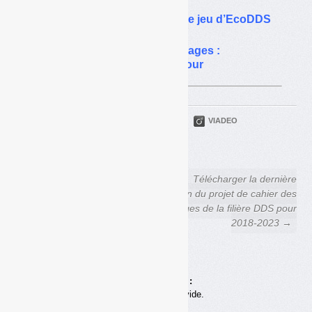
Non-conformités : le double jeu d’EcoDDS
Cahier des charges emballages :
le CNEN vote finalement pour
PARTAGER
TWITTER
LINKEDIN
VIADEO
FACEBOOK
COURRIEL
← Villers-Saint-Sépulcre
Télécharger la dernière
Le cadeau empoisonné de
version du projet de cahier des
Ségolène Royal
charges de la filière DDS pour
à son successeur
2018-2023 →
Achats en ligne :
Votre panier est vide.