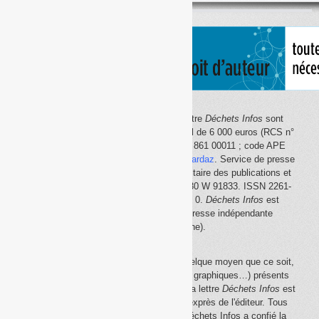
thème
Le site Internet
Déchets Infos
et la lettre
Déchets Infos
sont
édités par Déchets Infos, SAS au capital de 6 000 euros (RCS n°
792 608 861, Créteil ; Siret n° 792 608 861 00011 ; code APE
5814Z). Principal associé :
Olivier Guichardaz
. Service de presse
en ligne reconnu par la Commission paritaire des publications et
des agences de presse (CPPAP) n° 0530 W 91833. ISSN 2261-
2726. Déclaration CNIL n° 1644033 v 0.
Déchets Infos
est
membre du
SPIIL
(Syndicat de la presse indépendante
d'information en ligne).
La reproduction en tout ou partie, par quelque moyen que ce soit,
des éléments (textes, photos, dessins, graphiques…) présents
sur le site Internet
Déchets Infos
et sur la lettre
Déchets Infos
est
rigoureusement interdite, sauf accord exprès de l'éditeur. Tous
droits réservés Déchets Infos SAS. Déchets Infos a confié la