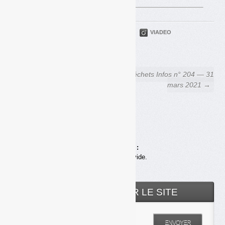
PARTAGER
TWITTER
LINKEDIN
VIADEO
FACEBOOK
COURRIEL
← Métaux extraits des
Déchets Infos n° 204 — 31
cendres de crématoriums :
mars 2021 →
une valorisation actuellement
très contestable
Achats en ligne :
Votre panier est vide.
RECHERCHER SUR LE SITE
Entrez votre recherche
ENVOYER