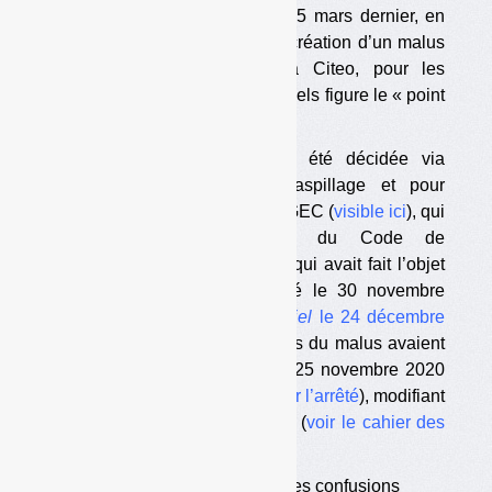
Le Conseil d’Etat a rendu le 15 mars dernier, en
référé, un arrêt suspendant la création d’un malus
sur les contributions dues à Citeo, pour les
emballages ménagers sur lesquels figure le « point
vert ».
L’instauration du malus avait été décidée via
l’article 62 de la loi anti-gaspillage et pour
l’économie circulaire, dite loi AGEC (
visible ici
), qui
modifiait l’article L541-10-3 du Code de
l’environnement (
visible ici
) et qui avait fait l’objet
d’un décret d’application signé le 30 novembre
2020 et publié au
Journal officiel
le 24 décembre
2020
. Les dispositions pratiques du malus avaient
été précisées dans l’arrêté du 25 novembre 2020
publié le 1er janvier dernier (
voir l’arrêté
), modifiant
le cahier des charges de Citeo (
voir le cahier des
charges modificatif
). […]
•
Objectif de la loi : éviter les confusions