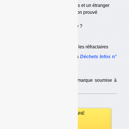
•
Deux recours : un français et un étranger
•
Le risque de confusion non prouvé
•
Un délai trop court ?
•
Un problème de méthode ?
•
Quel intérêt à agir ?
•
Citeo laisse faire
•
Du temps de gagné pour les réfractaires
Le dossier complet dans
Déchets Infos
n°
204
.
Dans le même dossier :
•
Le « point vert », une marque soumise à
royalties ?
VOUS ÊTES ABONNÉ
Vous pouvez :
télécharger ce numéro