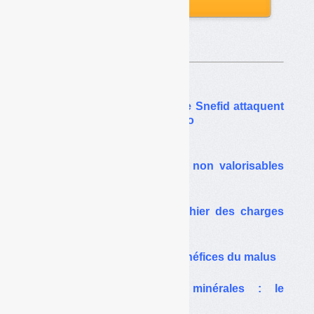
Sur le même thême…
Emballages : Federec et le Snefid attaquent
l’arrêté d’agrément de Citeo
Barème amont :
le malus aux emballages non valorisables
suspendu
Filière emballages : le cahier des charges
bientôt amendé
PET opaque : limites et bénéfices du malus
Emballages et huiles minérales : le
bonus/malus en question