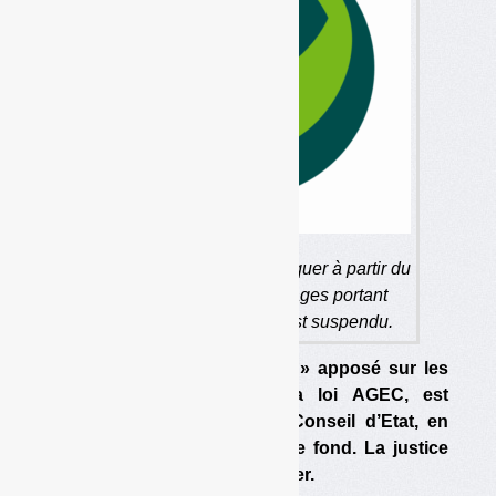
Le malus, qui devait s’appliquer à partir du
1er avril pour les emballages portant
encore le « point vert », est suspendu.
Le malus sur le « point vert » apposé sur les
emballages, instauré par la loi AGEC, est
suspendu en référé par le Conseil d’Etat, en
attendant une décision sur le fond. La justice
européenne pourrait s’en mêler.