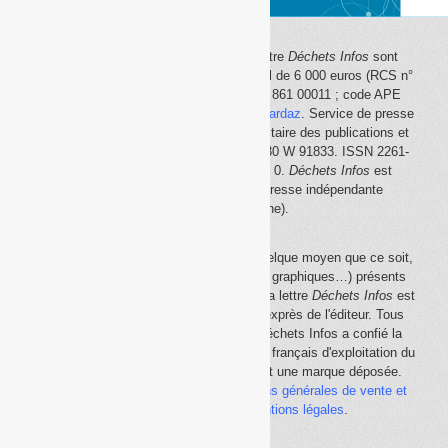
Le site Internet
Déchets Infos
et la lettre
Déchets Infos
sont
édités par Déchets Infos, SAS au capital de 6 000 euros (RCS n°
792 608 861, Créteil ; Siret n° 792 608 861 00011 ; code APE
5814Z). Principal associé :
Olivier Guichardaz
. Service de presse
en ligne reconnu par la Commission paritaire des publications et
des agences de presse (CPPAP) n° 0530 W 91833. ISSN 2261-
2726. Déclaration CNIL n° 1644033 v 0.
Déchets Infos
est
membre du
SPIIL
(Syndicat de la presse indépendante
d'information en ligne).
La reproduction en tout ou partie, par quelque moyen que ce soit,
des éléments (textes, photos, dessins, graphiques…) présents
sur le site Internet
Déchets Infos
et sur la lettre
Déchets Infos
est
rigoureusement interdite, sauf accord exprès de l'éditeur. Tous
droits réservés Déchets Infos SAS. Déchets Infos a confié la
gestion de ses droits de copie au Centre français d'exploitation du
droit de copie (
CFC
). Déchets Infos est une marque déposée.
Vous pouvez consulter ici nos
conditions générales de vente et
d'utilisation
ainsi que les
mentions légales
.