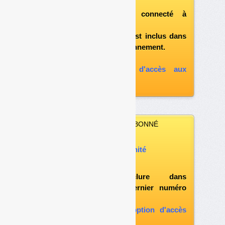
après vous être connecté à
«l'espace abonné»
et si le document est inclus dans
votre formule d'abonnement.
A défaut, vous pouvez :
souscrire à l'option d'accès aux
archives
VOUS N’ÊTES PAS ABONNÉ
Vous pouvez :
acheter ce numéro à l’unité
vous abonner
possibilité d'inclure dans
l'abonnement le dernier numéro
paru
vous abonner avec l'option d'accès
aux archives