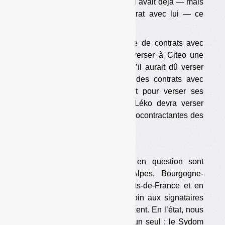
fois des contributeurs — ce qu’il avait déjà — mais
aussi des collectivités en contrat avec lui — ce
qu’il n’avait pas encore.
Jusqu’à fin 2023, en l’absence de contrats avec
des collectivités, Léko devait verser à Citeo une
somme correspondant à ce qu’il aurait dû verser
aux collectivités s’il avait eu des contrats avec
elles. Citeo utilisait cet argent pour verser ses
propres soutiens. Désormais, Léko devra verser
directement à ses collectivités cocontractantes des
soutiens, comme Citeo.
[…]
Selon Léko, les collectivités en question sont
situées en Auvergne-Rhône-Alpes, Bourgogne-
Franche-Comté, dans les Hauts-de-France et en
Normandie, mais il laisse le soin aux signataires
de communiquer s’ils le souhaitent. En l’état, nous
ne connaissons le nom que d’un seul : le Sydom