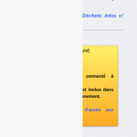
du Jura. […]
L’article complet dans
Déchets Infos
n°
269
.
VOUS ÊTES ABONNÉ
Vous pouvez :
télécharger ce numéro
après vous être connecté à
«l'espace abonné»
et si le document est inclus dans
votre formule d'abonnement.
A défaut, vous pouvez :
souscrire à l'option d'accès aux
archives