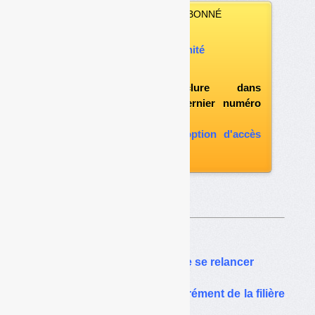
VOUS N’ÊTES PAS ABONNÉ
Vous pouvez :
acheter ce numéro à l’unité
vous abonner
possibilité d'inclure dans
l'abonnement le dernier numéro
paru
vous abonner avec l'option d'accès
aux archives
Sur le même thême…
Emballages : Léko tente de se relancer
Léko, futur candidat à l’agrément de la filière
emballages ménagers