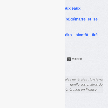
Emballages : Léko entre deux eaux
REP emballages : Léko (re)démarre et se
cherche une place
Filières emballages : Léko bientôt tiré
d’affaire ?
PARTAGER
TWITTER
LINKEDIN
VIADEO
FACEBOOK
COURRIEL
← Gouvernance des REP : le
Huiles minérales : Cyclevia
poison des conflits d’intérêts
gonfle ses chiffres de
régénération en France →