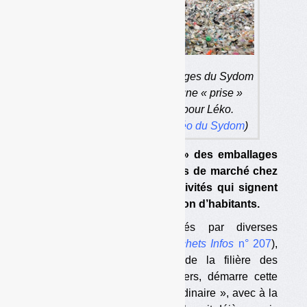
Le centre de tri des emballages du Sydom
du Jura. Ce syndicat est une « prise »
hautement symbolique pour Léko.
(capture d’écran d’une
vidéo du Sydom
)
L’éco-organisme « alternatif » des emballages
Léko revendique 3 % de parts de marché chez
les producteurs et 13 collectivités qui signent
avec lui, représentant 1,3 million d’habitants.
Après des débuts contrariés par diverses
péripéties (voir notamment
Déchets Infos
n° 207
),
Léko, l’autre éco-organisme de la filière des
emballages ménagers et papiers, démarre cette
année son fonctionnement « ordinaire », avec à la