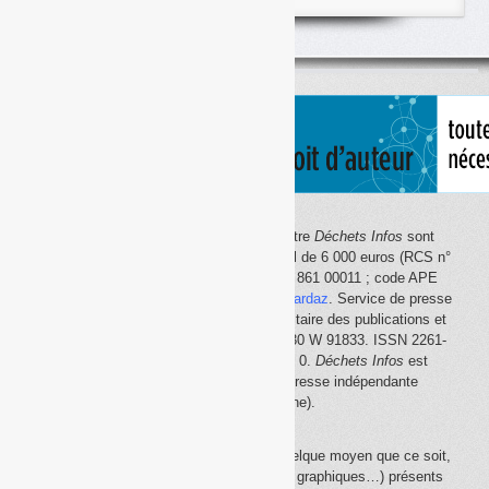
classés
par
thème
Le site Internet
Déchets Infos
et la lettre
Déchets Infos
sont
édités par Déchets Infos, SAS au capital de 6 000 euros (RCS n°
792 608 861, Créteil ; Siret n° 792 608 861 00011 ; code APE
5814Z). Principal associé :
Olivier Guichardaz
. Service de presse
en ligne reconnu par la Commission paritaire des publications et
des agences de presse (CPPAP) n° 0530 W 91833. ISSN 2261-
2726. Déclaration CNIL n° 1644033 v 0.
Déchets Infos
est
membre du
SPIIL
(Syndicat de la presse indépendante
d'information en ligne).
La reproduction en tout ou partie, par quelque moyen que ce soit,
des éléments (textes, photos, dessins, graphiques…) présents