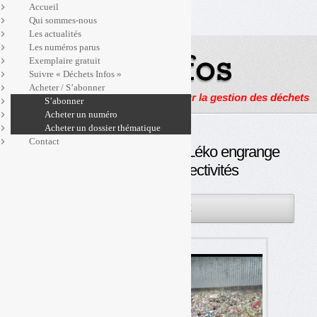
Accueil
Qui sommes-nous
Les actualités
Les numéros parus
Exemplaire gratuit
Suivre « Déchets Infos »
Acheter / S’abonner
Actualités, enquêtes et reportages sur la gestion des déchets
S’abonner
Acheter un numéro
Acheter un dossier thématique
Contact
Emballages ménagers : Léko engrange
ses premières collectivités
28FÉV
PAR
OLIVIER GUICHARDAZ
2024