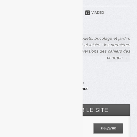
PARTAGER
TWITTER
LINKEDIN
VIADEO
FACEBOOK
COURRIEL
← Déchets Infos n° 207 — 19
Jouets, bricolage et jardin,
mai 2021
sport et loisirs : les premières
versions des cahiers des
charges →
Achats en ligne :
Votre panier est vide.
RECHERCHER SUR LE SITE
Entrez votre recherche
ENVOYER