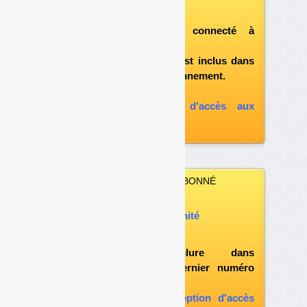
télécharger ce numéro
après vous être connecté à
«l'espace abonné»
et si le document est inclus dans
votre formule d'abonnement.
A défaut, vous pouvez :
souscrire à l'option d'accès aux
archives
VOUS N’ÊTES PAS ABONNÉ
Vous pouvez :
acheter ce numéro à l’unité
vous abonner
possibilité d'inclure dans
l'abonnement le dernier numéro
paru
vous abonner avec l'option d'accès