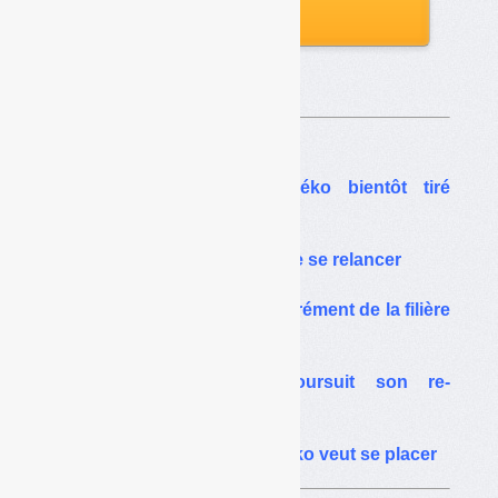
aux archives
Sur le même thême…
Filières emballages : Léko bientôt tiré
d’affaire ?
Emballages : Léko tente de se relancer
Léko, futur candidat à l’agrément de la filière
emballages ménagers
Emballages : Léko poursuit son re-
lancement
Emballages : comment Léko veut se placer