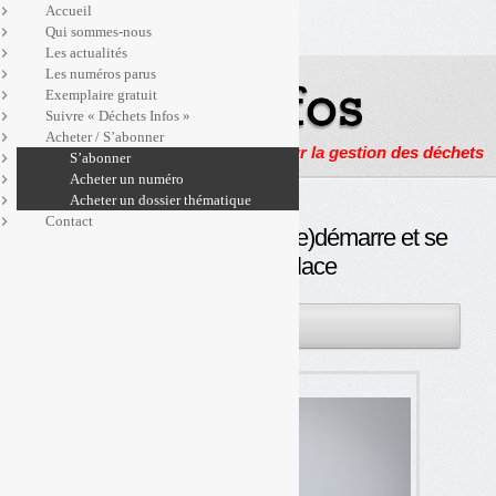
Accueil
Qui sommes-nous
Les actualités
Les numéros parus
Exemplaire gratuit
Suivre « Déchets Infos »
Acheter / S’abonner
Actualités, enquêtes et reportages sur la gestion des déchets
S’abonner
Acheter un numéro
Acheter un dossier thématique
Contact
REP emballages : Léko (re)démarre et se
cherche une place
19MAI
PAR
OLIVIER GUICHARDAZ
2021