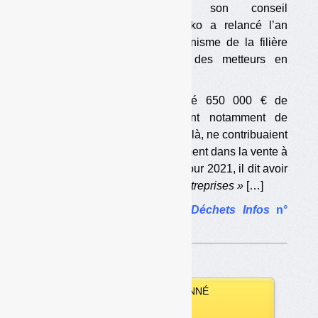
d’une recomposition de son conseil
d’administration en 2020), Léko a relancé l’an
dernier son activité d’éco-organisme de la filière
emballages ménagers, avec des metteurs en
marché qui contribuent.
Léko dit ainsi avoir engrangé 650 000 € de
contributions en 2020, venant notamment de
metteurs en marché qui, jusque-là, ne contribuaient
pas (des
« free-riders »,
notamment dans la vente à
distance, basés à l’étranger). Pour 2021, il dit avoir
contracté avec
« près de 200 entreprises »
[…]
L’article complet dans
Déchets Infos
n°
207
.
VOUS ÊTES ABONNÉ
Vous pouvez :