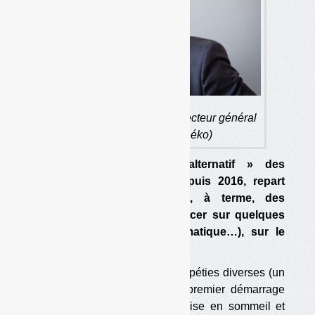
Patrick Bariol, nouveau directeur général
de Léko. (photo : Léko)
Léko, l’éco-organisme « alternatif » des
emballages, en sommeil depuis 2016, repart
avec des contributeurs et, à terme, des
collectivités. Objectif : se placer sur quelques
secteurs (cosmétique, informatique…), sur le
réemploi et sur la consigne.
Après quelques années de péripéties diverses (un
lancement en 2016, puis un premier démarrage
avorté en 2017, suivi d’une mise en sommeil et