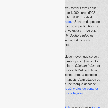
Le site Internet
Déchets Infos
et la lettre
Déchets Infos
sont
édités par Déchets Infos, SAS au capital de 6 000 euros (RCS n°
792 608 861, Créteil ; Siret n° 792 608 861 00011 ; code APE
5814Z). Principal associé :
Olivier Guichardaz
. Service de presse
en ligne reconnu par la Commission paritaire des publications et
des agences de presse (CPPAP) n° 0530 W 91833. ISSN 2261-
2726. Déclaration CNIL n° 1644033 v 0.
Déchets Infos
est
membre du
SPIIL
(Syndicat de la presse indépendante
d'information en ligne).
La reproduction en tout ou partie, par quelque moyen que ce soit,
des éléments (textes, photos, dessins, graphiques…) présents
sur le site Internet
Déchets Infos
et sur la lettre
Déchets Infos
est
rigoureusement interdite, sauf accord exprès de l'éditeur. Tous
droits réservés Déchets Infos SAS. Déchets Infos a confié la
gestion de ses droits de copie au Centre français d'exploitation du
droit de copie (
CFC
). Déchets Infos est une marque déposée.
Vous pouvez consulter ici nos
conditions générales de vente et
d'utilisation
ainsi que les
mentions légales
.
Réalisé par
Ajcréa
sur base de thème
EvoLve