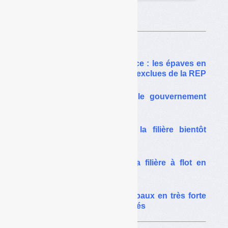
Sur le même thême…
Filière bateaux de plaisance : les épaves en
eau douce pourraient être exclues de la REP
Bateaux de plaisance : le gouvernement
rétrécit la filière
Bateaux de plaisance : la filière bientôt
lancée, déjà attaquée
Bateaux de plaisance : la filière à flot en
2019
Consigne : des coûts globaux en très forte
hausse et totalement oubliés