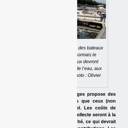
La prise en charge gratuite des bateaux
en fin de vie inclura désormais le
transport, mais les bateaux devront
préalablement être sortis de l’eau, aux
frais des propriétaires. (photo : Olivier
Guichardaz)
Le nouveau cahier des charges propose des
objectifs beaucoup plus bas que ceux (non
atteints) de l’agrément actuel. Les coûts de
transport depuis le point de collecte seront à la
charge des metteurs en marché, ce qui devrait