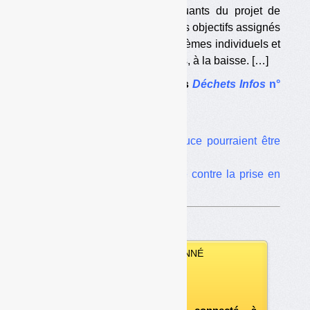
Un des points les plus marquants du projet de
cahier des charges concerne les objectifs assignés
aux éco-organismes et aux systèmes individuels et
leur évolution au fil des versions, à la baisse. […]
Le dossier complet dans
Déchets Infos
n°
258
.
Dans le même dossier :
•
Les épaves en eau douce pourraient être
exclues de la REP
•
Les metteurs en marché contre la prise en
charge des épaves
VOUS ÊTES ABONNÉ
Vous pouvez :
télécharger ce numéro