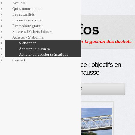
Accueil
Qui sommes-nous
Les actualités
Les numéros parus
Exemplaire gratuit
Suivre « Déchets Infos »
Acheter / S’abonner
Actualités, enquêtes et reportages sur la gestion des déchets
S’abonner
Acheter un numéro
Acheter un dossier thématique
Contact
Filière bateaux de plaisance : objectifs en
baisse, coûts en hausse
06SEP
PAR
OLIVIER GUICHARDAZ
2023