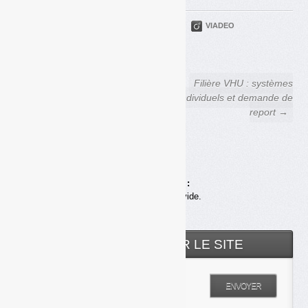
PARTAGER
TWITTER
LINKEDIN
VIADEO
FACEBOOK
COURRIEL
← Filière bateaux de
Filière VHU : systèmes
plaisance : les épaves en eau
individuels et demande de
douce pourraient être exclues
report →
de la REP
Achats en ligne :
Votre panier est vide.
RECHERCHER SUR LE SITE
Entrez votre recherche
ENVOYER