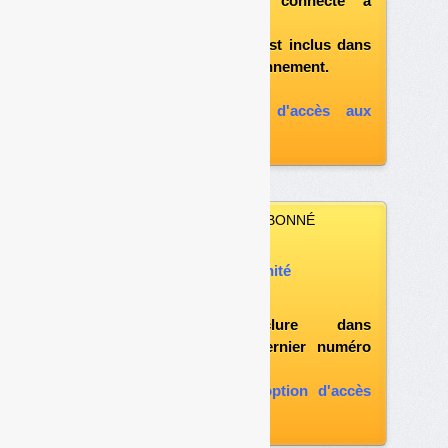
après vous être connecté à
«l'espace abonné»
et si le document est inclus dans
votre formule d'abonnement.
A défaut, vous pouvez :
souscrire à l'option d'accès aux
archives
VOUS N’ÊTES PAS ABONNÉ
Vous pouvez :
acheter ce numéro à l’unité
vous abonner
possibilité d'inclure dans
l'abonnement le dernier numéro
paru
vous abonner avec l'option d'accès
aux archives