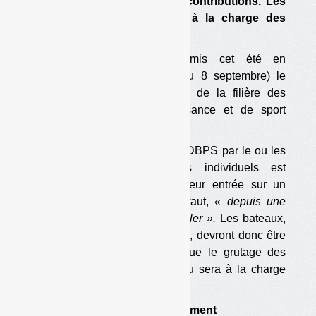
provoquer une hausse des contributions. Les
coûts de grutage resteront à la charge des
détenteurs.
Les pouvoirs publics ont mis cet été en
consultation publique (jusqu’au 8 septembre) le
projet de cahier des charges de la filière des
déchets de bateaux de plaisance et de sport
(DBPS ;
voir la consultation
).
Selon le projet, la gestion des DBPS par le ou les
éco-organismes et systèmes individuels est
assurée gratuitement depuis leur entrée sur un
centre de traitement ou, à défaut,
« depuis une
route où un véhicule peut circuler ».
Les bateaux,
pour être collectés gratuitement, devront donc être
« à sec »,
ce qui implique que le grutage des
bateaux pour les sortir de l’eau sera à la charge
des propriétaires.
•
Objectifs de centres de traitement