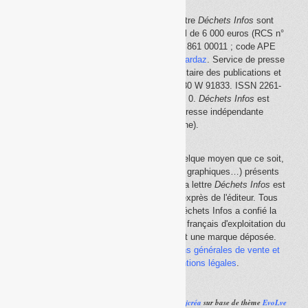
Le site Internet
Déchets Infos
et la lettre
Déchets Infos
sont
édités par Déchets Infos, SAS au capital de 6 000 euros (RCS n°
792 608 861, Créteil ; Siret n° 792 608 861 00011 ; code APE
5814Z). Principal associé :
Olivier Guichardaz
. Service de presse
en ligne reconnu par la Commission paritaire des publications et
des agences de presse (CPPAP) n° 0530 W 91833. ISSN 2261-
2726. Déclaration CNIL n° 1644033 v 0.
Déchets Infos
est
membre du
SPIIL
(Syndicat de la presse indépendante
d'information en ligne).
La reproduction en tout ou partie, par quelque moyen que ce soit,
des éléments (textes, photos, dessins, graphiques…) présents
sur le site Internet
Déchets Infos
et sur la lettre
Déchets Infos
est
rigoureusement interdite, sauf accord exprès de l'éditeur. Tous
droits réservés Déchets Infos SAS. Déchets Infos a confié la
gestion de ses droits de copie au Centre français d'exploitation du
droit de copie (
CFC
). Déchets Infos est une marque déposée.
Vous pouvez consulter ici nos
conditions générales de vente et
d'utilisation
ainsi que les
mentions légales
.
Réalisé par
Ajcréa
sur base de thème
EvoLve