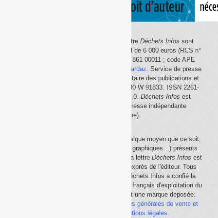
Le site Internet
Déchets Infos
et la lettre
Déchets Infos
sont
édités par Déchets Infos, SAS au capital de 6 000 euros (RCS n°
792 608 861, Créteil ; Siret n° 792 608 861 00011 ; code APE
5814Z). Principal associé :
Olivier Guichardaz
. Service de presse
en ligne reconnu par la Commission paritaire des publications et
des agences de presse (CPPAP) n° 0530 W 91833. ISSN 2261-
2726. Déclaration CNIL n° 1644033 v 0.
Déchets Infos
est
membre du
SPIIL
(Syndicat de la presse indépendante
d'information en ligne).
La reproduction en tout ou partie, par quelque moyen que ce soit,
des éléments (textes, photos, dessins, graphiques…) présents
sur le site Internet
Déchets Infos
et sur la lettre
Déchets Infos
est
rigoureusement interdite, sauf accord exprès de l'éditeur. Tous
droits réservés Déchets Infos SAS. Déchets Infos a confié la
gestion de ses droits de copie au Centre français d'exploitation du
droit de copie (
CFC
). Déchets Infos est une marque déposée.
Vous pouvez consulter ici nos
conditions générales de vente et
d'utilisation
ainsi que les
mentions légales
.