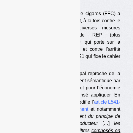
ceux de cigarettes.
La Fédération des fabricants de cigares (FFC) a
déposé devant le Conseil d’Etat, à la fois contre le
décret 2020-1725 portant diverses mesures
concernant les filières de REP (plus
particulièrement son article 10, qui porte sur la
filière des produits du tabac) et contre l’arrêté
TREP2027629A du 5 février 2021 qui fixe le cahier
des charges de la filière.
Concernant le décret, le principal reproche de la
FFC est qu’il opère un glissement sémantique par
rapport à la loi anti-gaspillage et pour l’économie
circulaire (AGEC), qu’il est censé appliquer. En
effet, l’article 62 de la loi, qui modifie l’
article L541-
10-1 du Code de l’environnement
et notamment
son point 19°, dit que
« relèvent du principe de
responsabilité élargie du producteur
[…]
les
produits du tabac équipés de filtres
composés en