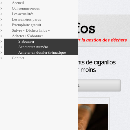
Accueil
Qui sommes-nous
Les actualités
Les numéros parus
Exemplaire gratuit
Suivre « Déchets Infos »
Acheter / S’abonner
Actualités, enquêtes et reportages sur la gestion des déchets
S’abonner
Acheter un numéro
Acheter un dossier thématique
Contact
REP mégots : les fabricants de cigarillos
veulent contribuer moins
15JUIN
PAR
OLIVIER GUICHARDAZ
2022