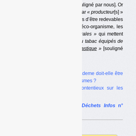
tout ou partie de plastique
»
[souligné par nous]. Or
le décret dit qu’il faut entendre par
« producteur
[s] »
de cette filière, donc susceptibles d’être redevables
de la contribution à payer à l’éco-organisme, les
« personnes physiques ou morales »
qui mettent
sur le marché
« des produits du tabac équipés de
filtres
comportant ou non du plastique
»
[souligné
par nous]. […]
Dans le même dossier :
•
Redevance DSREP : l’Ademe doit-elle être
au service des éco-organismes ?
•
La longue liste des contentieux sur les
filières de REP
L’article complet dans
Déchets Infos
n°
232
.