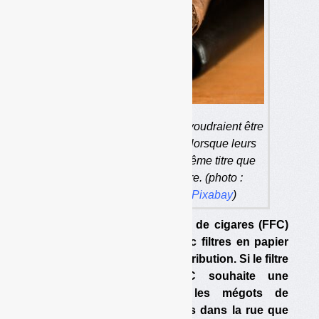
Les fabricants de cigarillos voudraient être
exonérés de contributions lorsque leurs
filtres sont en papier, au même titre que
lorsqu’il n’y a pas de filtre. (photo :
Jacqueline Macou
via Pixabay
)
La Fédération des fabricants de cigares (FFC)
estime que les cigarillos avec filtres en papier
doivent être exonérés de contribution. Si le filtre
est en plastique, la FFC souhaite une
contribution moindre car les mégots de
cigarillos seraient moins jetés dans la rue que