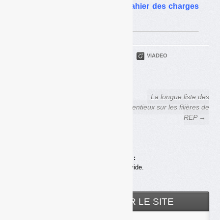
REP sur les mégots : le cahier des charges
en consultation
PARTAGER
TWITTER
LINKEDIN
VIADEO
FACEBOOK
COURRIEL
← Cartons ménagers : vers
La longue liste des
une évolution du plafond des
contentieux sur les filières de
soutiens
REP →
Achats en ligne :
Votre panier est vide.
RECHERCHER SUR LE SITE