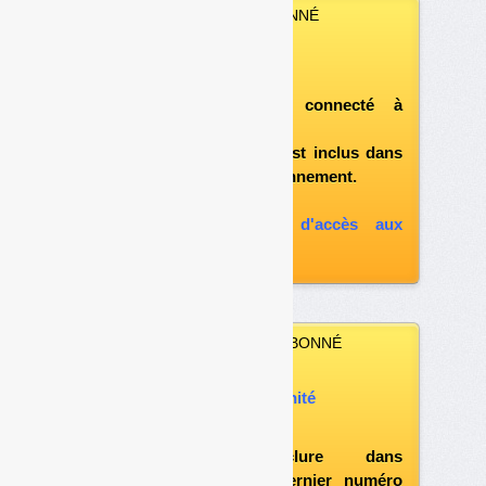
VOUS ÊTES ABONNÉ
Vous pouvez :
télécharger ce numéro
après vous être connecté à
«l'espace abonné»
et si le document est inclus dans
votre formule d'abonnement.
A défaut, vous pouvez :
souscrire à l'option d'accès aux
archives
VOUS N’ÊTES PAS ABONNÉ
Vous pouvez :
acheter ce numéro à l’unité
vous abonner
possibilité d'inclure dans
l'abonnement le dernier numéro