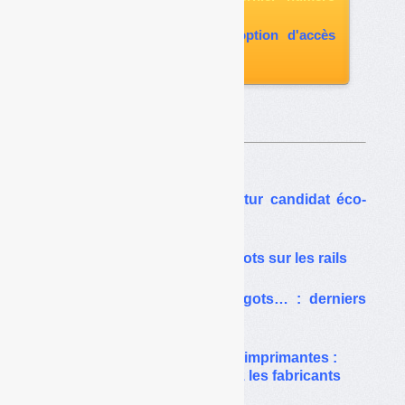
paru
vous abonner avec l'option d'accès
aux archives
Sur le même thême…
REP mégots : Alcome, futur candidat éco-
organisme
Alcome agréé, la REP mégots sur les rails
Biodéchets, bâtiment, mégots… : derniers
échos du ministère
Collecte des cartouches d’imprimantes :
des pratiques variées chez les fabricants