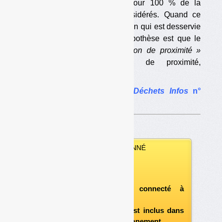
sur des collectes séparées pour 100 % de la
population des territoires considérés. Quand ce
n’est pas 100 % de la population qui est desservie
par une collecte séparée, l’hypothèse est que le
reste fait l’objet d’une
« gestion de proximité »
(compostage individuel ou de proximité,
notamment). […]
L’article complet dans
Déchets Infos
n°
233
.
VOUS ÊTES ABONNÉ
Vous pouvez :
télécharger ce numéro
après vous être connecté à
«l'espace abonné»
et si le document est inclus dans
votre formule d'abonnement.