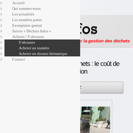
Accueil
Qui sommes-nous
Les actualités
Les numéros parus
Exemplaire gratuit
Suivre « Déchets Infos »
Acheter / S’abonner
Actualités, enquêtes et reportages sur la gestion des déchets
S’abonner
Acheter un numéro
Acheter un dossier thématique
Contact
Tri à la source des biodéchets : le coût de
la généralisation
29JUIN
PAR
OLIVIER GUICHARDAZ
2022