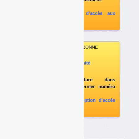
A défaut, vous pouvez :
souscrire à l'option d'accès aux
archives
VOUS N’ÊTES PAS ABONNÉ
Vous pouvez :
acheter ce numéro à l’unité
vous abonner
possibilité d'inclure dans
l'abonnement le dernier numéro
paru
vous abonner avec l'option d'accès
aux archives