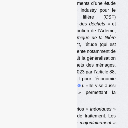
connaissance des premiers éléments d’une étude
réalisée par le cabinet Sage Industry pour le
Comité stratégique de filière (CSF)
« transformation et valorisation des déchets »
et
financée par la CME avec le soutien de l’Ademe,
portant sur
« le modèle économique de la filière
biodéchets ».
Plus précisément, l’étude (qui est
encore à un stade non définitif) tente notamment de
chiffrer le coût que représenterait la généralisation
du tri à la source des biodéchets des ménages,
prescrite pour le 31 décembre 2023 par l’article 88,
I, 4° de la loi anti-gaspillage et pour l’économie
circulaire (AGEC ;
voir l’article 88
). Elle vise aussi
à identifier les « leviers » permettant la
généralisation.
L’étude se base sur huit scénarios
« théoriques »
de collecte et trois scénarios de traitement. Les
scénarios de collecte portent
« majoritairement »