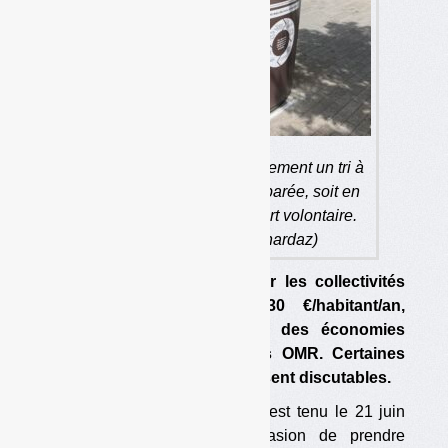
L’étude envisage majoritairement un tri à
la source avec collecte séparée, soit en
porte-à-porte, soit en apport volontaire.
(photo : Olivier Guichardaz)
Le coût supplémentaire pour les collectivités
pourrait être de 15 à 30 €/habitant/an,
partiellement compensé par des économies
réalisées notamment sur les OMR. Certaines
hypothèses de l’étude paraissent discutables.
Le congrès de la Fnade qui s’est tenu le 21 juin
dernier à Paris a été l’occasion de prendre