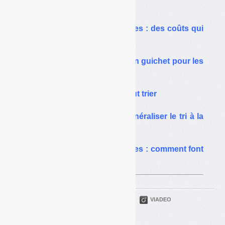
Sur le même thême…
Biodéchets et grandes villes : des coûts qui
peuvent être très élevés
Plan de relance : 100 M€ en guichet pour les
biodéchets
Biodéchets : Paris veut tout trier
Biodéchets : comment généraliser le tri à la
source
Biodéchets et grandes villes : comment font
Lille, Grenoble et Paris
PARTAGER
TWITTER
LINKEDIN
VIADEO
FACEBOOK
COURRIEL