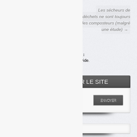
← Déchets Infos n° 232 — 15
Les sécheurs de
juin 2022
biodéchets ne sont toujours
pas des composteurs (malgré
une étude) →
Achats en ligne :
Votre panier est vide.
RECHERCHER SUR LE SITE
Entrez votre recherche
ENVOYER