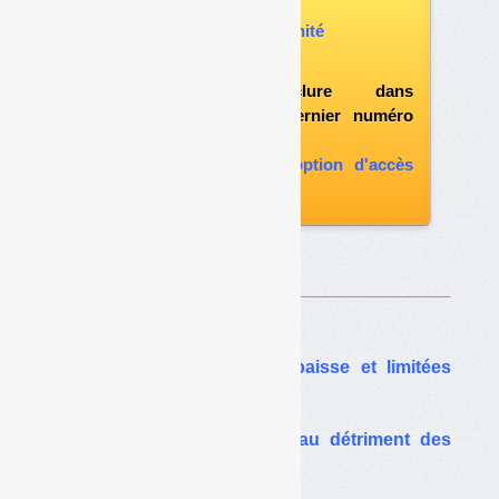
Vous pouvez :
acheter ce numéro à l’unité
vous abonner
possibilité d'inclure dans
l'abonnement le dernier numéro
paru
vous abonner avec l'option d'accès
aux archives
Sur le même thême…
Ademe : des aides en baisse et limitées
dans le temps
Pôle REP de l’Ademe : au détriment des
autres missions ?