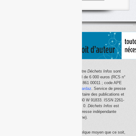
articles
classés
par
thème
Le site Internet
Déchets Infos
et la lettre
Déchets Infos
sont
édités par Déchets Infos, SAS au capital de 6 000 euros (RCS n°
792 608 861, Créteil ; Siret n° 792 608 861 00011 ; code APE
5814Z). Principal associé :
Olivier Guichardaz
. Service de presse
en ligne reconnu par la Commission paritaire des publications et
des agences de presse (CPPAP) n° 0530 W 91833. ISSN 2261-
2726. Déclaration CNIL n° 1644033 v 0.
Déchets Infos
est
membre du
SPIIL
(Syndicat de la presse indépendante
d'information en ligne).
La reproduction en tout ou partie, par quelque moyen que ce soit,