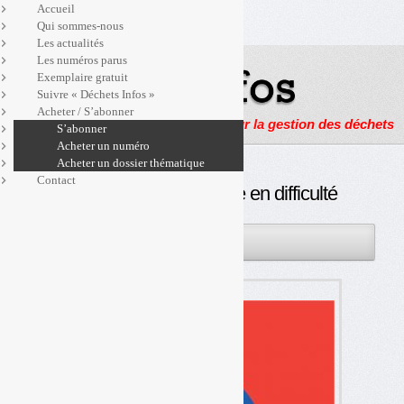
Accueil
Qui sommes-nous
Les actualités
Les numéros parus
Exemplaire gratuit
Suivre « Déchets Infos »
Acheter / S’abonner
Actualités, enquêtes et reportages sur la gestion des déchets
S’abonner
Acheter un numéro
Acheter un dossier thématique
Contact
Ademe : une trésorerie en difficulté
03MAI
PAR
OLIVIER GUICHARDAZ
2017