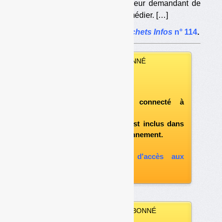
les alertant sur la situation et leur demandant de
prendre des mesures pour y remédier. […]
L’article complet dans
Déchets Infos
n° 114
.
VOUS ÊTES ABONNÉ
Vous pouvez :
télécharger ce numéro
après vous être connecté à
«l'espace abonné»
et si le document est inclus dans
votre formule d'abonnement.
A défaut, vous pouvez :
souscrire à l'option d'accès aux
archives
VOUS N’ÊTES PAS ABONNÉ