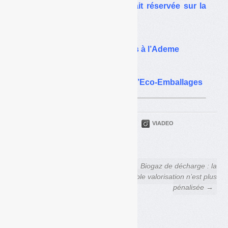
Quand l’Ademe se montrait réservée sur la
consigne
Matthieu Orphelin,
futur directeur des déchets à l’Ademe
Affaire de la trésorerie :
la défense un peu courte d’Eco-Emballages
PARTAGER
TWITTER
LINKEDIN
VIADEO
FACEBOOK
COURRIEL
← Télécharger la dernière
Biogaz de décharge : la
version du projet de cahier des
double valorisation n’est plus
charges de la filière
pénalisée →
« bateaux » pour 2018-2023