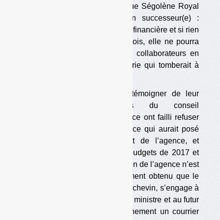
Cela fait partie des cadeaux que Ségolène Royal
laissera bientôt à sa ou son successeur(e) :
l’Ademe est en grande difficulté financière et si rien
n’est fait dans les prochains mois, elle ne pourra
pas payer les salaires de ses collaborateurs en
janvier 2018, avec une trésorerie qui tomberait à
70 000 € pour démarrer l’année.
Il y a trois semaines, pour témoigner de leur
inquiétude, les membres du conseil
d’administration (CA) de l’agence ont failli refuser
de voter les comptes 2016 — ce qui aurait posé
quelques soucis au président de l’agence, et
n’aurait rien changé pour les budgets de 2017 et
de 2018… Se ravisant (la gestion de l’agence n’est
pas en cause), le CA a finalement obtenu que le
président de l’Ademe, Bruno Léchevin, s’engage à
écrire au futur nouveau Premier ministre et au futur
nouveau ministre de l’Environnement un courrier