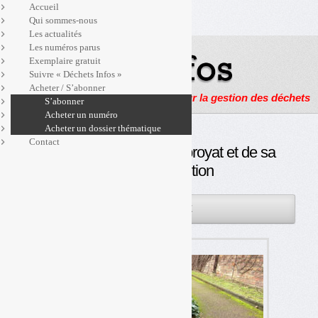
Accueil
Qui sommes-nous
Les actualités
Les numéros parus
Exemplaire gratuit
Suivre « Déchets Infos »
Acheter / S’abonner
Actualités, enquêtes et reportages sur la gestion des déchets
S’abonner
Acheter un numéro
Acheter un dossier thématique
Contact
Biodéchets : l’enjeu du broyat et de sa
mise à disposition
07FÉV
PAR
OLIVIER GUICHARDAZ
2024