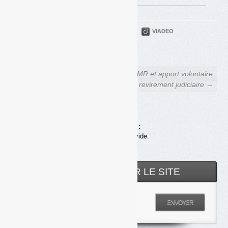
PARTAGER
TWITTER
LINKEDIN
VIADEO
FACEBOOK
COURRIEL
← PFAS : vers une mesure
OMR et apport volontaire :
dans les incinérateurs
revirement judiciaire →
Achats en ligne :
Votre panier est vide.
RECHERCHER SUR LE SITE
Entrez votre recherche
ENVOYER