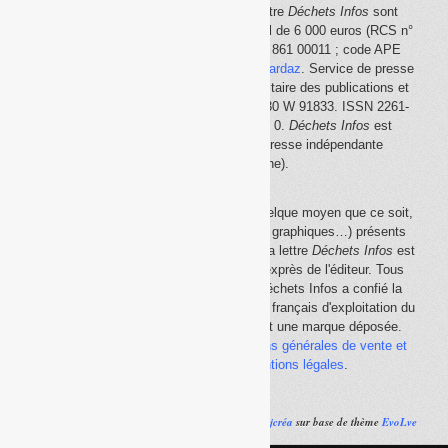
Le site Internet
Déchets Infos
et la lettre
Déchets Infos
sont
édités par Déchets Infos, SAS au capital de 6 000 euros (RCS n°
792 608 861, Créteil ; Siret n° 792 608 861 00011 ; code APE
5814Z). Principal associé :
Olivier Guichardaz
. Service de presse
en ligne reconnu par la Commission paritaire des publications et
des agences de presse (CPPAP) n° 0530 W 91833. ISSN 2261-
2726. Déclaration CNIL n° 1644033 v 0.
Déchets Infos
est
membre du
SPIIL
(Syndicat de la presse indépendante
d'information en ligne).
La reproduction en tout ou partie, par quelque moyen que ce soit,
des éléments (textes, photos, dessins, graphiques…) présents
sur le site Internet
Déchets Infos
et sur la lettre
Déchets Infos
est
rigoureusement interdite, sauf accord exprès de l'éditeur. Tous
droits réservés Déchets Infos SAS. Déchets Infos a confié la
gestion de ses droits de copie au Centre français d'exploitation du
droit de copie (
CFC
). Déchets Infos est une marque déposée.
Vous pouvez consulter ici nos
conditions générales de vente et
d'utilisation
ainsi que les
mentions légales
.
Réalisé par
Ajcréa
sur base de thème
EvoLve