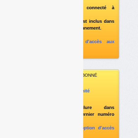
après vous être connecté à
«l'espace abonné»
et si le document est inclus dans
votre formule d'abonnement.
A défaut, vous pouvez :
souscrire à l'option d'accès aux
archives
VOUS N’ÊTES PAS ABONNÉ
Vous pouvez :
acheter ce numéro à l’unité
vous abonner
possibilité d'inclure dans
l'abonnement le dernier numéro
paru
vous abonner avec l'option d'accès
aux archives