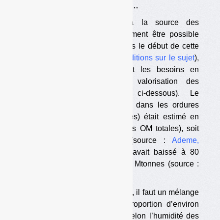
•
Un gisement abondant mais…
Le développement du tri à la source des
biodéchets, qui doit théoriquement être possible
pour tous les particuliers depuis le début de cette
année (voir
nos précédentes éditions sur le sujet
),
va augmenter mécaniquement les besoins en
broyat, indispensable à la valorisation des
biodéchets (voir l’encadré ci-dessous). Le
gisement de
« putrescibles »
dans les ordures
ménagères (triées et non triées) était estimé en
2007 à 6,5 Mtonnes (26 % des OM totales), soit
environ 100 kg/habitant/an (source :
Ademe,
Modecom 2007
). En 2017, il avait baissé à 80
kg/habitant/an, soit environ 5,4 Mtonnes (source :
Ademe, Modecom 2017
).
Pour composter des biodéchets, il faut un mélange
biodéchets/broyat dans une proportion d’environ
50/50 (+/– 15 %, notamment selon l’humidité des