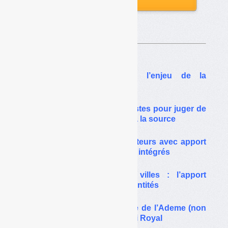
Sur le même thême…
Biodéchets ménagers : l’enjeu de la
précollecte
Biodéchets : premières pistes pour juger de
la « mise en place » du tri à la source
Biodéchets : des composteurs avec apport
de structurant et brassage intégrés
Biodéchets et grandes villes : l’apport
volontaire en quête de quantités
Biodéchets / TMB : l’étude de l’Ademe (non
publiée) qui bouscule la loi Royal