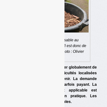
Le broyat est indispensable au
compostage de proximité. Il est donc de
plus en plus convoité. (photo : Olivier
Guichardaz)
Il y a peu de risque de manquer globalement de
broyat, mais il y a des difficultés localisées
et/ou temporaires à en obtenir. La demande
augmentant, le broyat est parfois payant. La
réglementation qui lui est applicable est
obsolète et inapplicable en pratique. Les
sanctions encourues sont faibles.