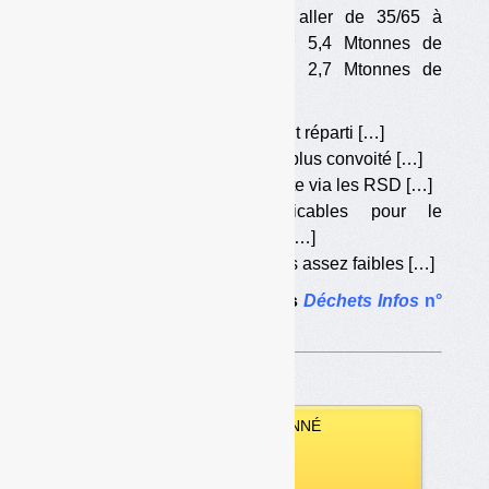
biodéchets, et donc pouvant aller de 35/65 à
65/35). Ainsi, pour composter 5,4 Mtonnes de
biodéchets, il faudrait environ 2,7 Mtonnes de
broyat. […]
•
Un gisement inégalement réparti […]
•
Un gisement de plus en plus convoité […]
•
Une réglementation stricte via les RSD […]
•
Des règles inapplicables pour le
compostage de proximité […]
•
Des sanctions encourues assez faibles […]
Le dossier complet dans
Déchets Infos
n°
268
.
VOUS ÊTES ABONNÉ
Vous pouvez :
télécharger ce numéro