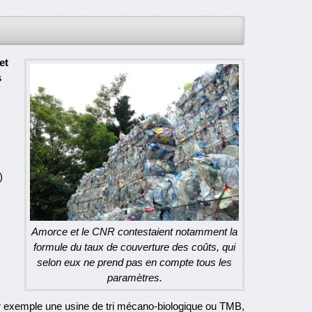
et
s
)
Amorce et le CNR contestaient notamment la
formule du taux de couverture des coûts, qui
selon eux ne prend pas en compte tous les
paramètres.
 exemple une usine de tri mécano-biologique ou TMB,