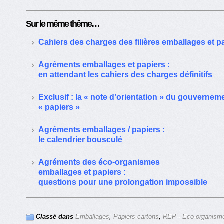
Sur le même thême…
Cahiers des charges des filières emballages et p
Agréments emballages et papiers :
en attendant les cahiers des charges définitifs
Exclusif : la « note d’orientation » du gouverne
« papiers »
Agréments emballages / papiers :
le calendrier bousculé
Agréments des éco-organismes
emballages et papiers :
questions pour une prolongation impossible
Classé dans
Emballages
,
Papiers-cartons
,
REP - Eco-organism