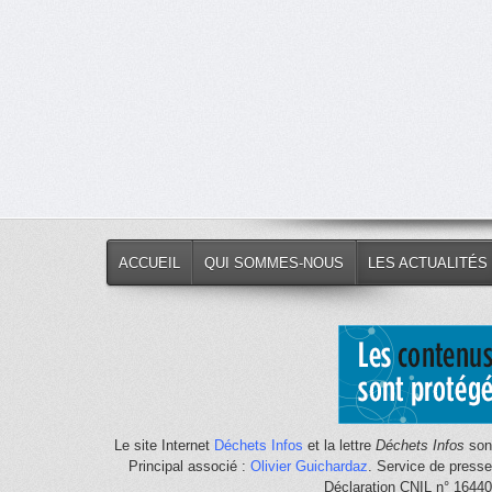
ACCUEIL
QUI SOMMES-NOUS
LES ACTUALITÉS
Le site Internet
Déchets Infos
et la lettre
Déchets Infos
sont
Principal associé :
Olivier Guichardaz
. Service de press
Déclaration CNIL n° 1644