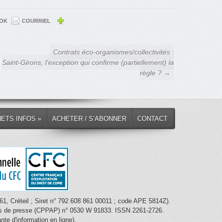
OK
COURRIEL
Contrats éco-organismes/collectivités :
Saint-Girons, l’exception qui confirme (partiellement) la
règle ? →
HETS INFOS »
ACHETER / S’ABONNER
CONTACT
1, Créteil ; Siret n° 792 608 861 00011 ; code APE 5814Z).
nces de presse (CPPAP) n° 0530 W 91833. ISSN 2261-2726.
te d'information en ligne).