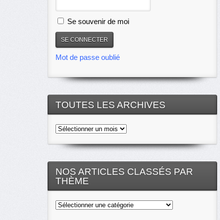
Se souvenir de moi
Mot de passe oublié
TOUTES LES ARCHIVES
Toutes
les
archives
NOS ARTICLES CLASSÉS PAR
THÈME
Nos
articles