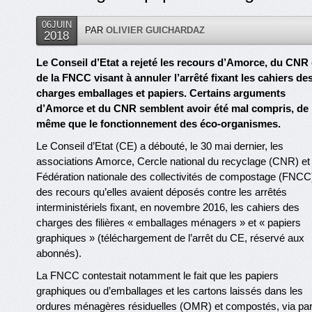
06JUIN
PAR
OLIVIER GUICHARDAZ
2018
Le Conseil d’Etat a rejeté les recours d’Amorce, du CNR 
de la FNCC visant à annuler l’arrêté fixant les cahiers de
charges emballages et papiers. Certains arguments
d’Amorce et du CNR semblent avoir été mal compris, de
même que le fonctionnement des éco-organismes.
Le Conseil d’Etat (CE) a débouté, le 30 mai dernier, les
associations Amorce, Cercle national du recyclage (CNR) et
Fédération nationale des collectivités de compostage (FNCC
des recours qu’elles avaient déposés contre les arrêtés
interministériels fixant, en novembre 2016, les cahiers des
charges des filières « emballages ménagers » et « papiers
graphiques » (téléchargement de l’arrêt du CE, réservé aux
abonnés).
La FNCC contestait notamment le fait que les papiers
graphiques ou d’emballages et les cartons laissés dans les
ordures ménagères résiduelles (OMR) et compostés, via par