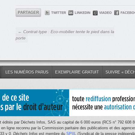
PARTAGER
TWITTER
LINKEDIN
VIADEO
FACEBO
← Contrat-type : Eco-mobilier tente le pied dans la
porte
LES NUMÉROS PARUS
EXEMPLAIRE GRATUIT
SUIVRE « DÉC
 édités par Déchets Infos, SAS au capital de 6 000 euros (RCS n° 792 608 86
e en ligne reconnu par la Commission paritaire des publications et des age
033 v 0.
Déchets Infos
est membre du
SPIIL
(Syndicat de la presse indépendan