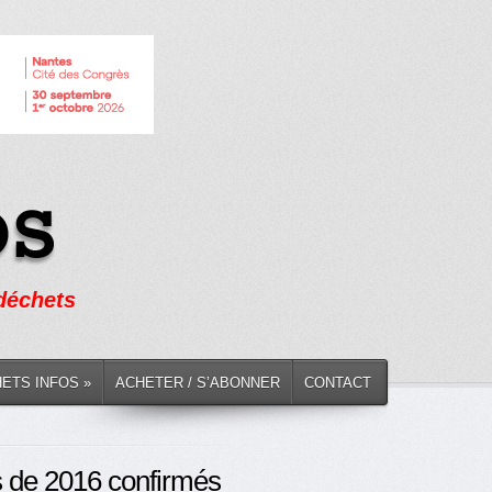
 déchets
HETS INFOS »
ACHETER / S’ABONNER
CONTACT
s de 2016 confirmés