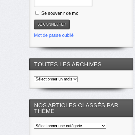
Se souvenir de moi
Mot de passe oublié
TOUTES LES ARCHIVES
Toutes
les
archives
NOS ARTICLES CLASSÉS PAR
THÈME
Nos
articles