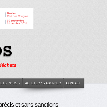
 déchets
HETS INFOS »
ACHETER / S’ABONNER
CONTACT
mprécis et sans sanctions