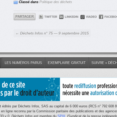
Classé dans
Politique des déchets
PARTAGER
TWITTER
LINKEDIN
VIADEO
FACEBO
← Déchets Infos n° 75 — 9 septembre 2015
LES NUMÉROS PARUS
EXEMPLAIRE GRATUIT
SUIVRE « DÉC
 édités par Déchets Infos, SAS au capital de 6 000 euros (RCS n° 792 608 86
e en ligne reconnu par la Commission paritaire des publications et des age
033 v 0.
Déchets Infos
est membre du
SPIIL
(Syndicat de la presse indépendan