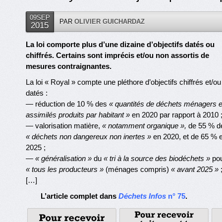
09SEP
PAR
OLIVIER GUICHARDAZ
2015
La loi comporte plus d’une dizaine d’objectifs datés ou
chiffrés. Certains sont imprécis et/ou non assortis de
mesures contraignantes.
La loi « Royal » compte une pléthore d’objectifs chiffrés et/ou
datés :
— réduction de 10 % des
« quantités de déchets ménagers e
assimilés produits par habitant »
en 2020 par rapport à 2010 
— valorisation matière,
« notamment organique »,
de 55 % d
« déchets non dangereux non inertes »
en 2020, et de 65 % 
2025 ;
—
« généralisation »
du
« tri à la source des biodéchets »
po
« tous les producteurs »
(ménages compris)
« avant 2025 »
[…]
L’article complet dans
Déchets Infos
n° 75
.