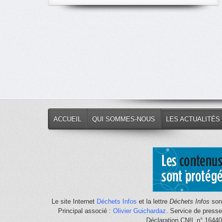
classés
par
thème
ACCUEIL
QUI SOMMES-NOUS
LES ACTUALITÉS
Le site Internet
Déchets Infos
et la lettre
Déchets Infos
sont
Principal associé :
Olivier Guichardaz
. Service de press
Déclaration CNIL n° 1644