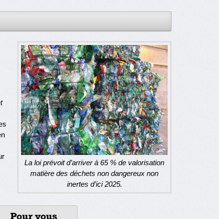
t
;
es
en
ur
La loi prévoit d’arriver à 65 % de valorisation
;
matière des déchets non dangereux non
inertes d’ici 2025.