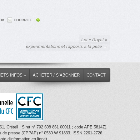
OK
COURRIEL
Loi « Royal » :
expérimentations et rapports à la pelle →
HETS INFOS »
ACHETER / S’ABONNER
CONTACT
1, Créteil ; Siret n° 792 608 861 00011 ; code APE 5814Z).
nces de presse (CPPAP) n° 0530 W 91833. ISSN 2261-2726.
te d'information en ligne).