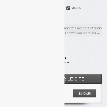
PARTAGER
TWITTER
LINKEDIN
VIADEO
FACEBOOK
COURRIEL
← Payer en fonction de ses
Gestion des déchets et gilets
quantités de déchets n’est pas
jaunes : attention au réveil →
équitable socialement
Achats en ligne :
Votre panier est vide.
RECHERCHER SUR LE SITE
Entrez votre recherche
ENVOYER