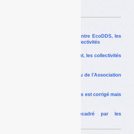
Sur le même thême…
Un bras de fer juridique entre EcoDDS, les
pouvoirs publics et les collectivités
EcoDDS est sans agrément, les collectivités
et opérateurs en suspens
Filière DDS : le drôle de jeu de l’Association
des maires de France
DDS : le cahier des charges est corrigé mais
l’agrément pourrait tarder
EcoDDS sèchement recadré par les
pouvoirs publics