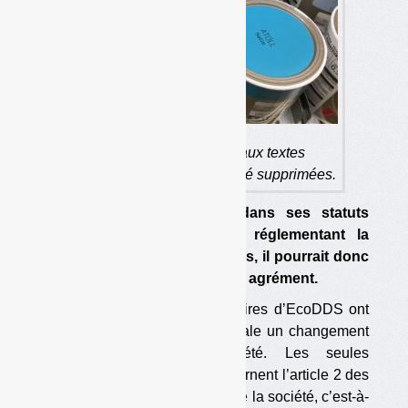
Toutes les références aux textes
réglementant la filière ont été supprimées.
L’éco-organisme a enlevé dans ses statuts
toute référence aux textes réglementant la
filière. Selon certaines sources, il pourrait donc
fonctionner en dehors de tout agrément.
En février dernier, les actionnaires d’EcoDDS ont
approuvé en assemblée générale un changement
des statuts de leur société. Les seules
modifications apparentes concernent l’article 2 des
statuts, qui précise « l’objet » de la société, c’est-à-