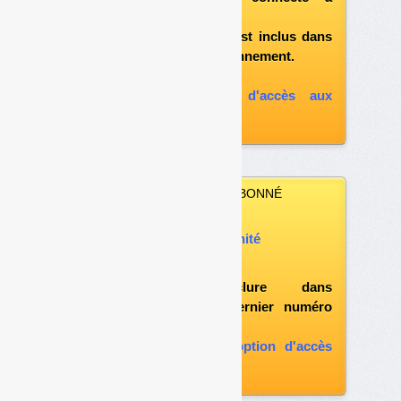
«l'espace abonné»
et si le document est inclus dans
votre formule d'abonnement.
A défaut, vous pouvez :
souscrire à l'option d'accès aux
archives
VOUS N’ÊTES PAS ABONNÉ
Vous pouvez :
acheter ce numéro à l’unité
vous abonner
possibilité d'inclure dans
l'abonnement le dernier numéro
paru
vous abonner avec l'option d'accès
aux archives