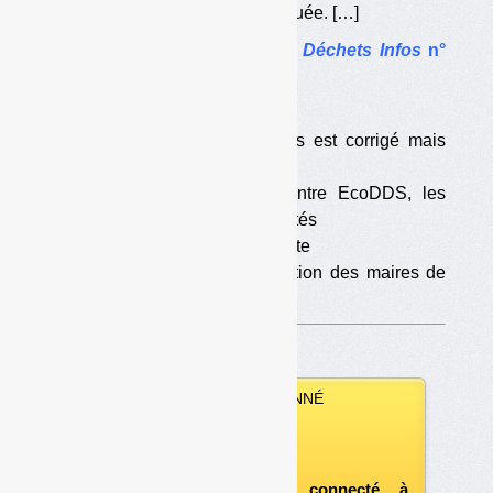
dire ce pour quoi elle est constituée. […]
Le dossier complet dans
Déchets Infos
n°
153
.
Dans le même dossier :
•
DDS : le cahier des charges est corrigé mais
l’agrément pourrait tarder
•
Un bras de fer juridique entre EcoDDS, les
pouvoirs publics et les collectivités
•
Une situation de blocage inédite
•
Le drôle de jeu de l’Association des maires de
France
VOUS ÊTES ABONNÉ
Vous pouvez :
télécharger ce numéro
après vous être connecté à