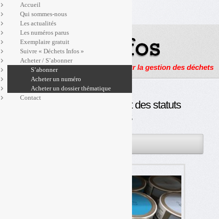
Accueil
Qui sommes-nous
Les actualités
Les numéros parus
Exemplaire gratuit
Suivre « Déchets Infos »
Acheter / S’abonner
Actualités, enquêtes et reportages sur la gestion des déchets
S’abonner
Acheter un numéro
Acheter un dossier thématique
Contact
L’étrange changement des statuts
d’EcoDDS
23JAN
PAR
OLIVIER GUICHARDAZ
2019