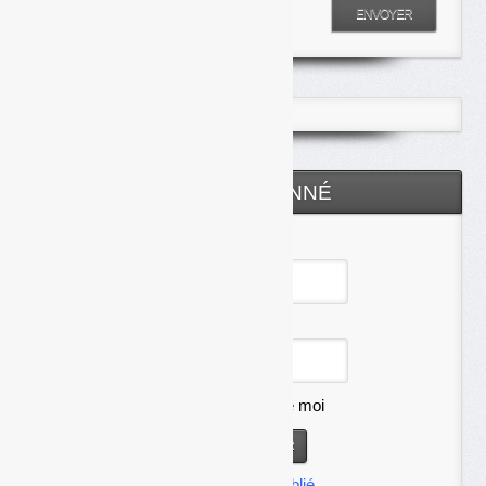
Entrez votre recherche
ENVOYER
ESPACE ABONNÉ
Identifiant
Mot de passe
Se souvenir de moi
Mot de passe oublié