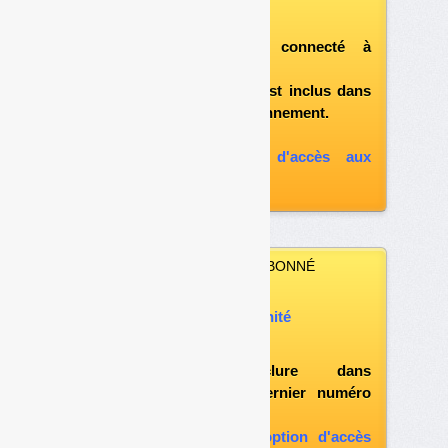
télécharger ce numéro
après vous être connecté à
«l'espace abonné»
et si le document est inclus dans
votre formule d'abonnement.
A défaut, vous pouvez :
souscrire à l'option d'accès aux
archives
VOUS N’ÊTES PAS ABONNÉ
Vous pouvez :
acheter ce numéro à l’unité
vous abonner
possibilité d'inclure dans
l'abonnement le dernier numéro
paru
vous abonner avec l'option d'accès