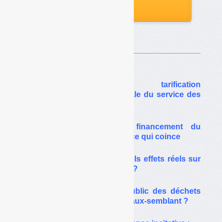
aux archives
Sur le même thême…
Comment concilier tarification
environnementale et sociale du service des
déchets
Quantités de déchets, financement du
service et équité sociale : ce qui coince
Tarification incitative : quels effets réels sur
la prévention des déchets ?
Facturation du service public des déchets
« au service rendu » : un faux-semblant ?