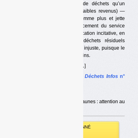
hauts revenus) génère plus de déchets qu’un
« pauvre » (une personne à faibles revenus) —
puisqu’il est plus riche, consomme plus et jette
plus —, et que donc le financement du service
public des déchets par la tarification incitative, en
fonction de la quantité de déchets résiduels
générés, n’est pas socialement injuste, puisque le
riche paye plus et le pauvre, moins.
C’est très probablement faux. […]
Le dossier complet dans
Déchets Infos
n°
153
.
Dans le même dossier :
•
Gestion des déchets et gilets jaunes : attention au
réveil
VOUS ÊTES ABONNÉ
Vous pouvez :