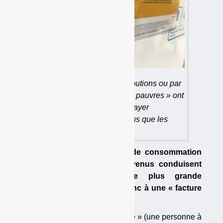
Que ce soit avec les contributions ou par
la TEOM ou la REOM, les « pauvres » ont
des chances de payer
proportionnellement plus que les
« riches ».
Les modes de dépense et de consommation
des personnes à faibles revenus conduisent
proportionnellement à une plus grande
production de déchets, et donc à une « facture
déchets » plus élevée.
On pourrait penser qu’un « riche » (une personne à