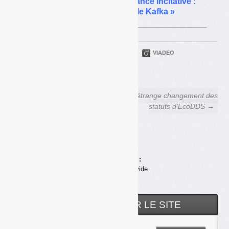
Sud Grésivaudan et redevance incitative :
des poubelles qui « puent le Kafka »
PARTAGER
TWITTER
LINKEDIN
VIADEO
FACEBOOK
COURRIEL
← Filière DDS : le drôle de
L’étrange changement des
jeu de l’Association des maires
statuts d’EcoDDS →
de France
Achats en ligne :
Votre panier est vide.
RECHERCHER SUR LE SITE