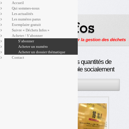
Accueil
Qui sommes-nous
Les actualités
Les numéros parus
Exemplaire gratuit
Suivre « Déchets Infos »
Acheter / S’abonner
Actualités, enquêtes et reportages sur la gestion des déchets
S’abonner
Acheter un numéro
Acheter un dossier thématique
Contact
Payer en fonction de ses quantités de
déchets n’est pas équitable socialement
23JAN
PAR
OLIVIER GUICHARDAZ
2019