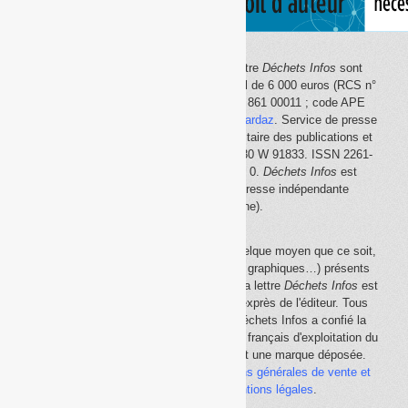
Le site Internet
Déchets Infos
et la lettre
Déchets Infos
sont
édités par Déchets Infos, SAS au capital de 6 000 euros (RCS n°
792 608 861, Créteil ; Siret n° 792 608 861 00011 ; code APE
5814Z). Principal associé :
Olivier Guichardaz
. Service de presse
en ligne reconnu par la Commission paritaire des publications et
des agences de presse (CPPAP) n° 0530 W 91833. ISSN 2261-
2726. Déclaration CNIL n° 1644033 v 0.
Déchets Infos
est
membre du
SPIIL
(Syndicat de la presse indépendante
d'information en ligne).
La reproduction en tout ou partie, par quelque moyen que ce soit,
des éléments (textes, photos, dessins, graphiques…) présents
sur le site Internet
Déchets Infos
et sur la lettre
Déchets Infos
est
rigoureusement interdite, sauf accord exprès de l'éditeur. Tous
droits réservés Déchets Infos SAS. Déchets Infos a confié la
gestion de ses droits de copie au Centre français d'exploitation du
droit de copie (
CFC
). Déchets Infos est une marque déposée.
Vous pouvez consulter ici nos
conditions générales de vente et
d'utilisation
ainsi que les
mentions légales
.