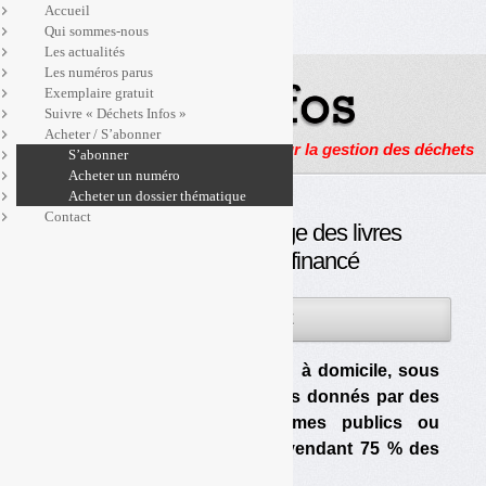
Accueil
Qui sommes-nous
Les actualités
Les numéros parus
Exemplaire gratuit
Suivre « Déchets Infos »
Acheter / S’abonner
Actualités, enquêtes et reportages sur la gestion des déchets
S’abonner
Acheter un numéro
Acheter un dossier thématique
Contact
Recyclivre, le recyclage des livres
à domicile et autofinancé
16AVR
PAR
OLIVIER GUICHARDAZ
2013
Une jeune entreprise reprend à domicile, sous
certaines conditions, les livres donnés par des
particuliers et des organismes publics ou
privés. Elle se finance en revendant 75 % des
livres collectés.