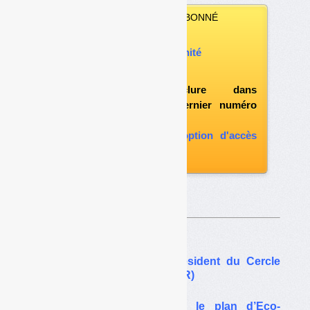
VOUS N’ÊTES PAS ABONNÉ
Vous pouvez :
acheter ce numéro à l’unité
vous abonner
possibilité d'inclure dans
l'abonnement le dernier numéro
paru
vous abonner avec l'option d'accès
aux archives
Sur le même thême…
Yves Faure, nouveau président du Cercle
national du recyclage (CNR)
Relance du recyclage : le plan d’Eco-