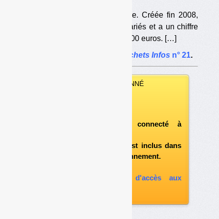
L’entreprise s’appelle Recyclivre. Créée fin 2008,
elle compte aujourd’hui six salariés et a un chiffre
d’affaires qui avoisine les 700 000 euros. […]
L’article complet dans
Déchets Infos
n° 21
.
VOUS ÊTES ABONNÉ
Vous pouvez :
télécharger ce numéro
après vous être connecté à
«l'espace abonné»
et si le document est inclus dans
votre formule d'abonnement.
A défaut, vous pouvez :
souscrire à l'option d'accès aux
archives