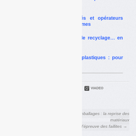
Emballages bientôt bouclé
Coronavirus : collectivités et opérateurs
longtemps livrés à eux-mêmes
Peintures : en attendant le recyclage… en
France
100 % de recyclage des plastiques : pour
quoi faire ?
PARTAGER
TWITTER
LINKEDIN
VIADEO
FACEBOOK
COURRIEL
← Déchets Infos n° 21 — 17
Emballages : la reprise des
avril 2013
matériaux
à l’épreuve des faillites →