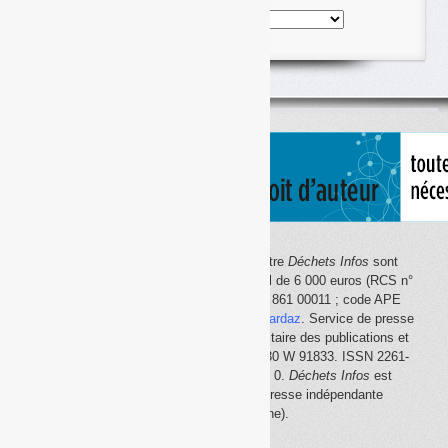
Nos
articles
classés
par
thème
Le site Internet
Déchets Infos
et la lettre
Déchets Infos
sont
édités par Déchets Infos, SAS au capital de 6 000 euros (RCS n°
792 608 861, Créteil ; Siret n° 792 608 861 00011 ; code APE
5814Z). Principal associé :
Olivier Guichardaz
. Service de presse
en ligne reconnu par la Commission paritaire des publications et
des agences de presse (CPPAP) n° 0530 W 91833. ISSN 2261-
2726. Déclaration CNIL n° 1644033 v 0.
Déchets Infos
est
membre du
SPIIL
(Syndicat de la presse indépendante
d'information en ligne).