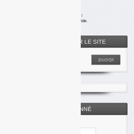
Achats en ligne :
Votre panier est vide.
RECHERCHER SUR LE SITE
Entrez votre recherche
ENVOYER
ESPACE ABONNÉ
Identifiant