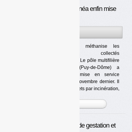
L’usine de traitement Vernéa enfin mise
en service
08JAN
PAR
OLIVIER GUICHARDAZ
2014
Le digesteur méthanise les
biodéchets collectés
sélectivement. Le pôle multifilière
du Valtom (Puy-de-Dôme) a
démarré sa mise en service
industriel en novembre dernier. Il
doit traiter 230 000 t/an de déchets par incinération,
méthanisation, co [...]
PLUS »
Vernéa : plus de 10 ans de gestation et