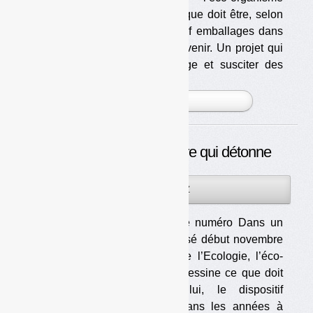
redessine ce que doit être, selon
lui, le dispositif emballages dans
les années à venir. Un projet qui
pourrait bouleverser le paysage et susciter des
réactions [...]
PLUS »
Eco-Emballages : la lettre qui détonne
18DÉC
PAR
OLIVIER GUICHARDAZ
2013
Télécharger le numéro Dans un
courrier adressé début novembre
au ministre de l’Ecologie, l’éco-
organisme redessine ce que doit
être, selon lui, le dispositif
emballages dans les années à