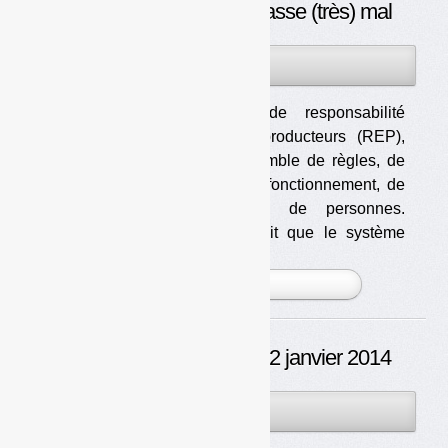
DDS : un directeur qui passe (très) mal
22JAN
PAR
OLIVIER GUICHARDAZ
2014
Une filière de responsabilité
élargie des producteurs (REP),
c’est un ensemble de règles, de
modalités de fonctionnement, de
moyens et… de personnes.
L’articulation de l’ensemble fait que le système
marche plus ou moins bien, [...]
PLUS »
Déchets Infos n° 38 — 22 janvier 2014
22JAN
PAR
OLIVIER GUICHARDAZ
2014