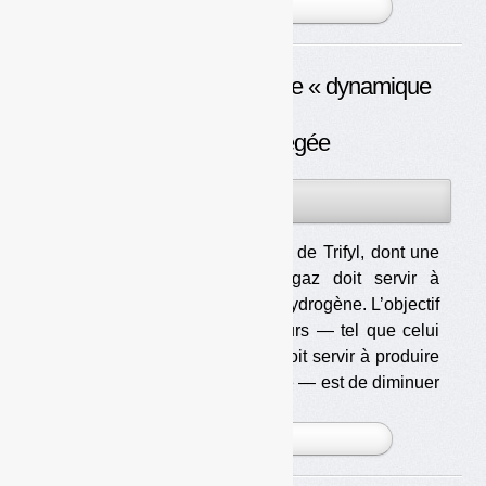
PLUS »
Bioréacteur, une décharge « dynamique
»
et à TGAP allégée
08JAN
PAR
OLIVIER GUICHARDAZ
2014
Le bioréacteur de Trifyl, dont une
partie du biogaz doit servir à
produire de l’hydrogène. L’objectif
des bioréacteurs — tel que celui
de Trifyl, qui doit servir à produire
de l’hydrogène — est de diminuer
les impacts environnementa [...]
PLUS »