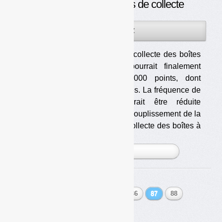
sur le réseau de points de collecte
04DÉC
PAR
OLIVIER GUICHARDAZ
2013
Le réseau de collecte des boîtes
à aiguilles pourrait finalement
compter 15 000 points, dont
13 000 officines. La fréquence de
collecte pourrait être réduite
grâce à un assouplissement de la
réglementation. Le réseau de collecte des boîtes à
ai [...]
PLUS »
« Précédent
1
…
85
86
87
88
89
…
98
Suivant »