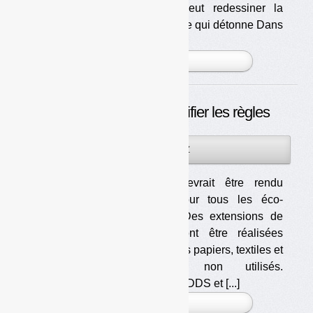
Emballages veut redessiner la
filière • La lettre qui détonne Dans
un courrier a [...]
PLUS »
REP : un texte pour clarifier les règles
04DÉC
PAR
OLIVIER GUICHARDAZ
2013
L’agrément devrait être rendu
obligatoire pour tous les éco-
organismes. Des extensions de
périmètres vont être réalisées
pour les filières papiers, textiles et
médicaments non utilisés.
D’autres sont à l’étude pour les DDS et [...]
PLUS »