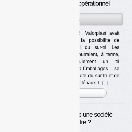
Un mouvement vers l’opérationnel
18DÉC
PAR
OLIVIER GUICHARDAZ
2013
En avril 2012, Valorplast avait
déjà évoqué la possibilité de
séparer le tri du sur-tri. Les
collectivités pourraient, à terme,
effectuer seulement un tri
primaire. Eco-Emballages se
chargerait ensuite du sur-tri et de
la vente des matériaux. L [...]
PLUS »
Faire d’Eco-Emballages une société
comme une autre ?