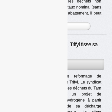
applicables en 2014. Pour les déchets non
dangereux mis en décharge, le taux nominal (sans
abattement) est de 30 €/t. Avec abattement, il peut
baiss [...]
PLUS »
Des OMR à l’hydrogène, Trifyl tisse sa
toile
08JAN
PAR
OLIVIER GUICHARDAZ
2014
Le pilote de reformage de
l’hydrogène de Trifyl. Le syndicat
de traitement des déchets du Tarn
travaille sur un projet de
production d’hydrogène à partir
du biogaz de sa décharge