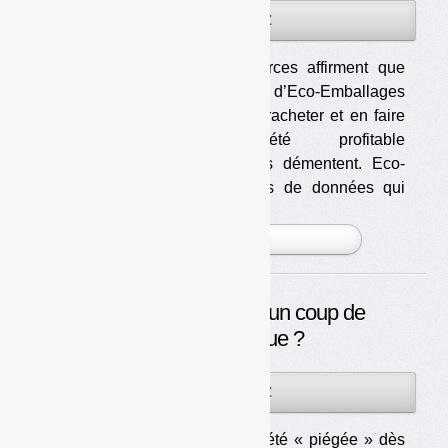
18DÉC
PAR
OLIVIER GUICHARDAZ
2013
Plusieurs sources affirment que
les dirigeants d’Eco-Emballages
voudraient la racheter et en faire
une société profitable
« classique ». Les intéressés démentent. Eco-
Emballages détient des bases de données qui
peuvent avoir de la valeur. [...]
PLUS »
Clause de revoyure : un coup de
Trafalgar judique ?
18DÉC
PAR
OLIVIER GUICHARDAZ
2013
La clause de revoyure a-t-elle été « piégée » dès