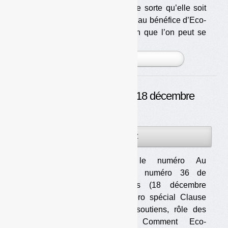
sa conception en 2010, de telle sorte qu’elle soit
pratiquement inapplicable, sauf au bénéfice d’Eco-
Emballages ? C’est la question que l’on peut se
poser à la lecture du [...]
PLUS »
Déchets Infos n° 36 — 18 décembre
2013
18DÉC
PAR
OLIVIER GUICHARDAZ
2013
Télécharger le numéro Au
sommaire du numéro 36 de
Déchets Infos (18 décembre
2013) : Numéro spécial Clause
de revoyure, soutiens, rôle des
opérateurs… Comment Eco-