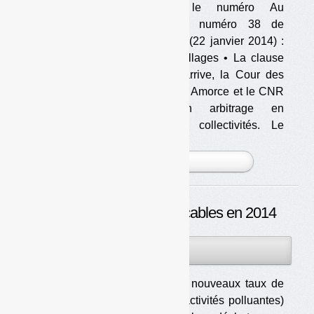
Télécharger le numéro Au
sommaire du numéro 38 de
Déchets Infos (22 janvier 2014) :
Dossier Emballages • La clause
de revoyure arrive, la Cour des
comptes aussi Amorce et le CNR
craignent un arbitrage en
défaveur des collectivités. Le
rapport d [...]
PLUS »
Les taux de TGAP applicables en 2014
11JAN
PAR
OLIVIER GUICHARDAZ
2014
Le gouvernement a publié les nouveaux taux de
TGAP (taxe générale sur les activités polluantes)