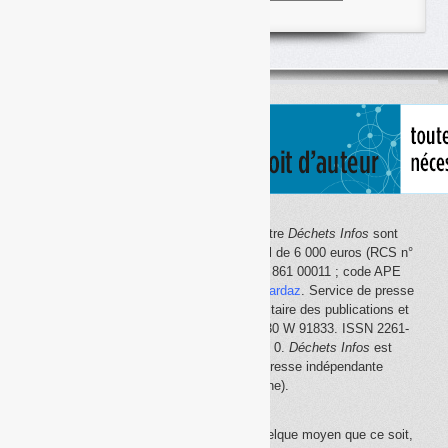
articles
classés
par
thème
Le site Internet
Déchets Infos
et la lettre
Déchets Infos
sont
édités par Déchets Infos, SAS au capital de 6 000 euros (RCS n°
792 608 861, Créteil ; Siret n° 792 608 861 00011 ; code APE
5814Z). Principal associé :
Olivier Guichardaz
. Service de presse
en ligne reconnu par la Commission paritaire des publications et
des agences de presse (CPPAP) n° 0530 W 91833. ISSN 2261-
2726. Déclaration CNIL n° 1644033 v 0.
Déchets Infos
est
membre du
SPIIL
(Syndicat de la presse indépendante
d'information en ligne).
La reproduction en tout ou partie, par quelque moyen que ce soit,