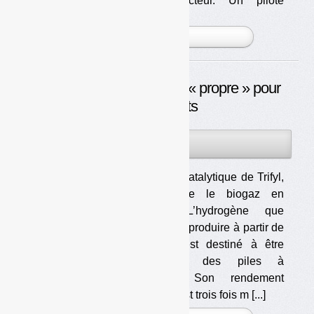
exploitée en mode bioréacteur. Un pilote
commence à ê [...]
PLUS »
Hydrogène : une énergie « propre » pour
les transports
08JAN
PAR
OLIVIER GUICHARDAZ
2014
Le reformeur catalytique de Trifyl,
qui transforme le biogaz en
hydrogène. L’hydrogène que
Trifyl souhaite produire à partir de
son biogaz est destiné à être
utilisé dans des piles à
combustible. Son rendement
énergétique est trois fois m [...]