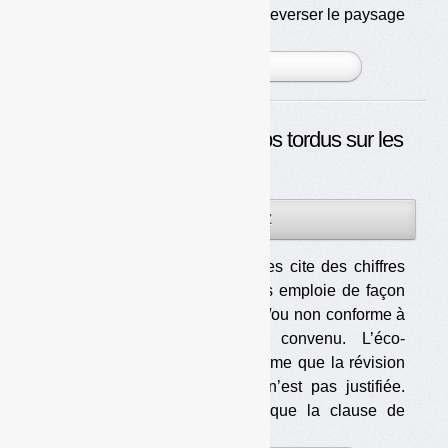
venir. Un projet qui pourrait bouleverser le paysage
et s [...]
PLUS »
Clause de revoyure : coups tordus sur les
coûts
18DÉC
PAR
OLIVIER GUICHARDAZ
2013
Eco-Emballages cite des chiffres
justes mais les emploie de façon
surprenante et/ou non conforme à
ce qui était convenu. L’éco-
organisme estime que la révision
des soutiens n’est pas justifiée.
Pour justifier que la clause de
revoyu [...]