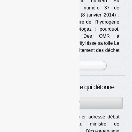
Télécharger le numéro Au
sommaire du numéro 37 de
Déchets Infos (8 janvier 2014) :
Dossier Produire de l’hydrogène
à partir de biogaz : pourquoi,
comment • Des OMR à
l’hydrogène, Trifyl tisse sa toile Le
syndicat de traitement des déchet
[...]
PLUS »
Eco-Emballages : la lettre qui détonne
18DÉC
PAR
OLIVIER GUICHARDAZ
2013
Dans un courrier adressé début
novembre au ministre de
l’Ecologie, l’éco-organisme