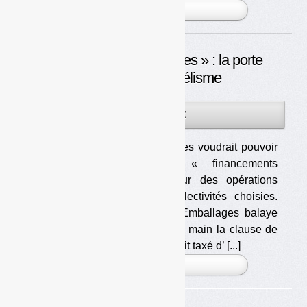
PLUS »
« Partenariats spécifiques » : la porte
ouverte au clientélisme
18DÉC
PAR
OLIVIER GUICHARDAZ
2013
Eco-Emballages voudrait pouvoir
verser des « financements
dédiés » pour des opérations
avec des collectivités choisies.
Puisque Eco-Emballages balaye
d’un revers de main la clause de
revoyure, et pour ne pas qu’il soit taxé d’ [...]
PLUS »