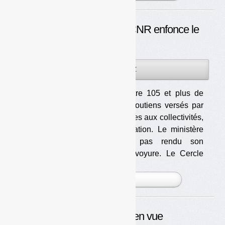
Clause de revoyure : le CNR enfonce le
« coût »
04DÉC
PAR
OLIVIER GUICHARDAZ
2013
Il manque entre 105 et plus de
250 M€ aux soutiens versés par
Eco-Emballages aux collectivités,
selon l’association. Le ministère
n’a toujours pas rendu son
arbitrage sur la clause de revoyure. Le Cercle
national du recyclage (CNR) [...]
PLUS »
DASRI : accord en vue