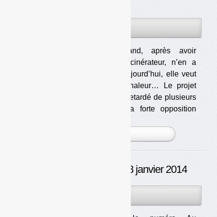
30 procès
08JAN
PAR
OLIVIER GUICHARDAZ
2014
Clermont-Ferrand, après avoir
voté pour l’incinérateur, n’en a
plus voulu. Aujourd’hui, elle veut
bien de sa chaleur… Le projet
Vernéa a été retardé de plusieurs
années par la forte opposition
d’une partie des élus et de [...]
PLUS »
Déchets Infos n° 37 — 8 janvier 2014
08JAN
PAR
OLIVIER GUICHARDAZ
2014