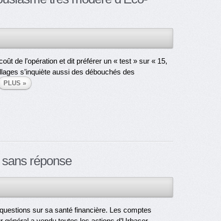
ût de l’opération et dit préférer un « test » sur « 15,
llages s’inquiète aussi des débouchés des
PLUS »
 sans réponse
questions sur sa santé financière. Les comptes
ur général a vendu toutes les actions d’Urbaser