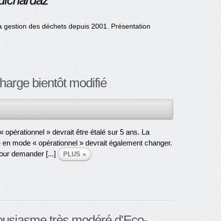
Guichardaz
 la gestion des déchets depuis 2001. Présentation
charge bientôt modifié
 opérationnel » devrait être étalé sur 5 ans. La
e en mode « opérationnel » devrait également changer.
pour demander [...]
PLUS »
thousiasme très modéré d’Eco-