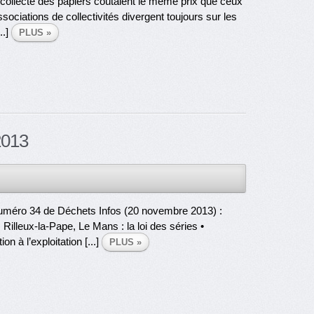
 collecte des papiers coûtaient le même prix que ceux
ciations de collectivités divergent toujours sur les
..]
PLUS »
2013
méro 34 de Déchets Infos (20 novembre 2013) :
Rilleux-la-Pape, Le Mans : la loi des séries •
n à l’exploitation [...]
PLUS »