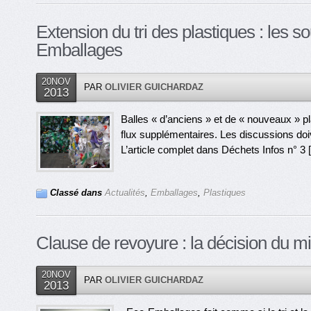
Extension du tri des plastiques : les 
Emballages
20NOV
PAR
OLIVIER GUICHARDAZ
2013
Balles « d’anciens » et de « nouveaux » pla
flux supplémentaires. Les discussions doi
L’article complet dans Déchets Infos n° 3 [
Classé dans
Actualités
,
Emballages
,
Plastiques
Clause de revoyure : la décision du m
20NOV
PAR
OLIVIER GUICHARDAZ
2013