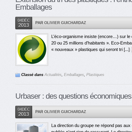
Emballages
04DÉC
PAR
OLIVIER GUICHARDAZ
2013
L’éco-organisme insiste (encore…) sur le co
20 ou 25 millions d’habitants ». Eco-Emba
« nouveaux » plastiques qui seront tri [...]
Classé dans
Actualités
,
Emballages
,
Plastiques
Urbaser : des questions économiques
04DÉC
PAR
OLIVIER GUICHARDAZ
2013
La direction du groupe ne répond pas aux 
publiés n’ont rien de rassurant. Le directe