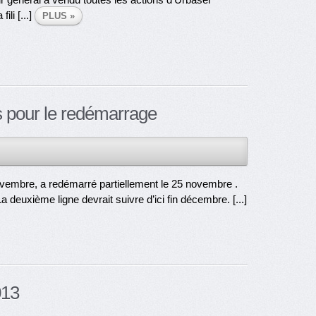
li [...]
PLUS »
s pour le redémarrage
ovembre, a redémarré partiellement le 25 novembre .
 deuxième ligne devrait suivre d’ici fin décembre. [...]
013