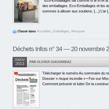
Eco-Emballages fait comme si le tri et la
des emballages. Eco-Emballages et les asso
sommes à allouer aux soutiens. […] L’ar [.
Classé dans
Actualités
,
Emballages
,
Revoyure
Déchets Infos n° 34 — 20 novembre 
20NOV
PAR
OLIVIER GUICHARDAZ
2013
Télécharger le numéro Au sommaire du nu
Dossier « risque incendie » • Fos-sur-Mer, 
Comment prévenir et lutter De la constructio