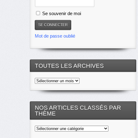
Se souvenir de moi
Mot de passe oublié
TOUTES LES ARCHIVES
Toutes
les
archives
NOS ARTICLES CLASSÉS PAR
THÈME
Nos
articles