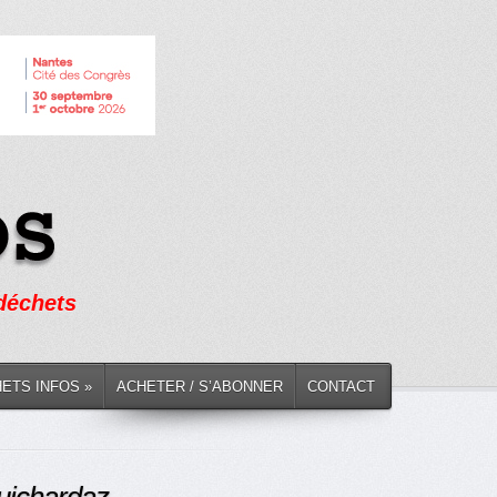
 déchets
HETS INFOS »
ACHETER / S’ABONNER
CONTACT