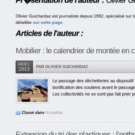
Pr�sentation de l'auteur :
Olivier 
Olivier Guichardaz est journaliste depuis 1992, spécialisé sur
détaillée
sur cette page
.
Articles de l'auteur :
Mobilier : le calendrier de montée en 
04DÉC
PAR
OLIVIER GUICHARDAZ
2013
Le passage des déchetteries au dispositif «
bonification des soutiens avant le passag
Les collectivités ne se sont pas fait prier 
Classé dans
Actualités
Extension du tri des plastiques : l’en