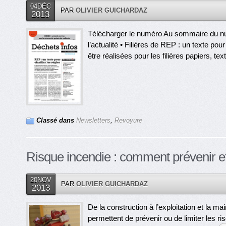
04DÉC
PAR
OLIVIER GUICHARDAZ
2013
Télécharger le numéro Au sommaire du n
l’actualité • Filières de REP : un texte pou
être réalisées pour les filières papiers, texti
Classé dans
Newsletters
,
Revoyure
Risque incendie : comment prévenir et 
20NOV
PAR
OLIVIER GUICHARDAZ
2013
De la construction à l’exploitation et la ma
permettent de prévenir ou de limiter les r