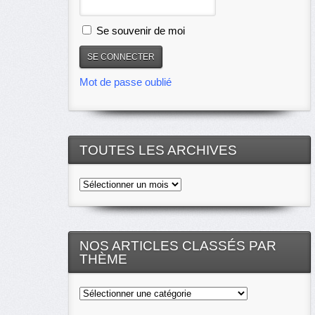
Se souvenir de moi
Mot de passe oublié
TOUTES LES ARCHIVES
Toutes
les
archives
NOS ARTICLES CLASSÉS PAR
THÈME
Nos
articles