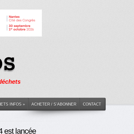
 déchets
HETS INFOS »
ACHETER / S’ABONNER
CONTACT
 est lancée