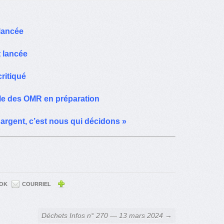
lancée
t lancée
ritiqué
ale des OMR en préparation
 argent, c’est nous qui décidons »
OK
COURRIEL
Déchets Infos n° 270 — 13 mars 2024 →