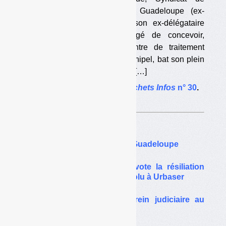
valorisation des déchets de Guadeloupe (ex-
Sictom de Guadeloupe), et son ex-délégataire
Urbaser, qui avait été chargé de concevoir,
construire et exploiter le centre de traitement
multifilière des déchets de l’archipel, bat son plein
(voir
Déchets
Infos
n° 2, 3 et 7). […]
L’article complet dans
Déchets Infos
n° 30
.
Sur le même thême…
Urbaser joue les Attila en Guadeloupe
Guadeloupe : le Sictom vote la résiliation
pour faute du marché dévolu à Urbaser
Romainville : coup de frein judiciaire au
projet du Syctom