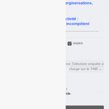
Gilly-sur-Isère : 17 ans de tergiversations,
11 ans d’errance judiciaire
Litige éco-organisme/collectivité :
un tribunal judiciaire se dit incompétent
PARTAGER
TWITTER
LINKEDIN
VIADEO
FACEBOOK
COURRIEL
← Déchets Infos n° 30 — 25
France Télévision enquête à
septembre 2013
charge sur le TMB →
Achats en ligne :
Votre panier est vide.