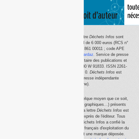
Le site Internet
Déchets Infos
et la lettre
Déchets Infos
sont
édités par Déchets Infos, SAS au capital de 6 000 euros (RCS n°
792 608 861, Créteil ; Siret n° 792 608 861 00011 ; code APE
5814Z). Principal associé :
Olivier Guichardaz
. Service de presse
en ligne reconnu par la Commission paritaire des publications et
des agences de presse (CPPAP) n° 0530 W 91833. ISSN 2261-
2726. Déclaration CNIL n° 1644033 v 0.
Déchets Infos
est
membre du
SPIIL
(Syndicat de la presse indépendante
d'information en ligne).
La reproduction en tout ou partie, par quelque moyen que ce soit,
des éléments (textes, photos, dessins, graphiques…) présents
sur le site Internet
Déchets Infos
et sur la lettre
Déchets Infos
est
rigoureusement interdite, sauf accord exprès de l'éditeur. Tous
droits réservés Déchets Infos SAS. Déchets Infos a confié la
gestion de ses droits de copie au Centre français d'exploitation du
droit de copie (
CFC
). Déchets Infos est une marque déposée.