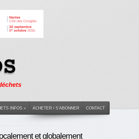
 déchets
HETS INFOS »
ACHETER / S’ABONNER
CONTACT
localement et globalement