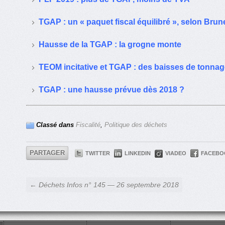
TGAP : un « paquet fiscal équilibré », selon Bru
Hausse de la TGAP : la grogne monte
TEOM incitative et TGAP : des baisses de tonnage
TGAP : une hausse prévue dès 2018 ?
Classé dans
Fiscalité
,
Politique des déchets
PARTAGER
TWITTER
LINKEDIN
VIADEO
FACEBO
← Déchets Infos n° 145 — 26 septembre 2018