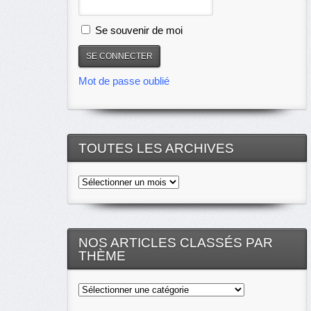
Se souvenir de moi
Mot de passe oublié
TOUTES LES ARCHIVES
Toutes
les
archives
NOS ARTICLES CLASSÉS PAR
THÈME
Nos
articles