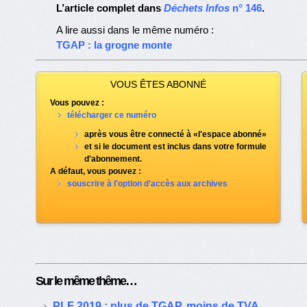
L’article complet dans
Déchets Infos
n° 146
.
A lire aussi dans le même numéro :
TGAP : la grogne monte
VOUS ÊTES ABONNÉ
Vous pouvez :
télécharger ce numéro
après vous être connecté à «l'espace abonné»
et si le document est inclus dans votre formule
d'abonnement.
A défaut, vous pouvez :
souscrire à l'option d'accès aux archives
Sur le même thême…
PLF 2019 : plus de TGAP, moins de TVA