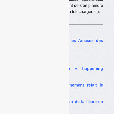
l’AJE, les JNE et l’AJDE, viennent de s’en plaindre
dans un communiqué commun (à télécharger
ici
).
Sur le même thême…
Delphine Batho clôturera les Assises des
déchets de Nantes
Ecologie, ministère amer
Ségolène Royal ou le « happening
permanent »
TVA réduite : le gouvernement refait le
« coup des restaurateurs »
Le pilotage et la conception de la filière en
question