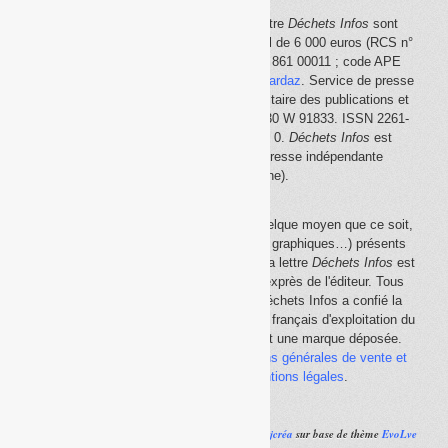
Le site Internet
Déchets Infos
et la lettre
Déchets Infos
sont
édités par Déchets Infos, SAS au capital de 6 000 euros (RCS n°
792 608 861, Créteil ; Siret n° 792 608 861 00011 ; code APE
5814Z). Principal associé :
Olivier Guichardaz
. Service de presse
en ligne reconnu par la Commission paritaire des publications et
des agences de presse (CPPAP) n° 0530 W 91833. ISSN 2261-
2726. Déclaration CNIL n° 1644033 v 0.
Déchets Infos
est
membre du
SPIIL
(Syndicat de la presse indépendante
d'information en ligne).
La reproduction en tout ou partie, par quelque moyen que ce soit,
des éléments (textes, photos, dessins, graphiques…) présents
sur le site Internet
Déchets Infos
et sur la lettre
Déchets Infos
est
rigoureusement interdite, sauf accord exprès de l'éditeur. Tous
droits réservés Déchets Infos SAS. Déchets Infos a confié la
gestion de ses droits de copie au Centre français d'exploitation du
droit de copie (
CFC
). Déchets Infos est une marque déposée.
Vous pouvez consulter ici nos
conditions générales de vente et
d'utilisation
ainsi que les
mentions légales
.
Réalisé par
Ajcréa
sur base de thème
EvoLve