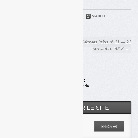
PARTAGER
TWITTER
LINKEDIN
VIADEO
FACEBOOK
COURRIEL
← La « mar mar » se met à la
Déchets Infos n° 11 — 21
prévention, au tri et aux
novembre 2012 →
traitements
Achats en ligne :
Votre panier est vide.
RECHERCHER SUR LE SITE
Entrez votre recherche
ENVOYER