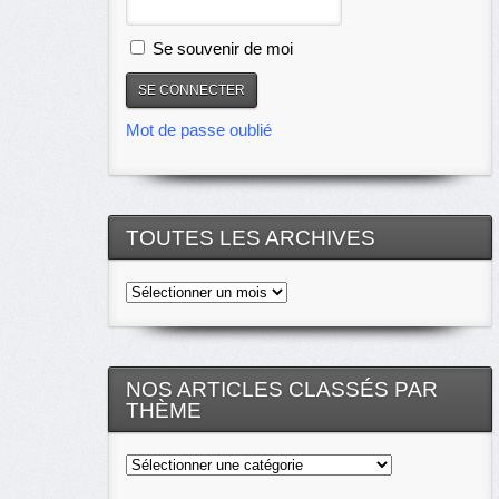
Se souvenir de moi
Mot de passe oublié
TOUTES LES ARCHIVES
Toutes
les
archives
NOS ARTICLES CLASSÉS PAR
THÈME
Nos
articles