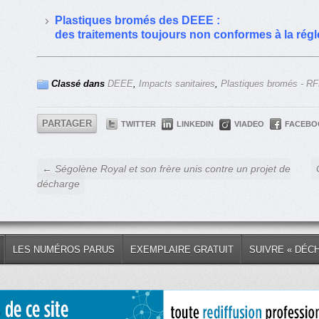
Plastiques bromés des DEEE :
des traitements toujours non conformes à la rég
Classé dans
DEEE
,
Impacts sanitaires
,
Plastiques bromés - R
PARTAGER
TWITTER
LINKEDIN
VIADEO
FACEBO
← Ségolène Royal et son frère unis contre un projet de
décharge
LES NUMÉROS PARUS
EXEMPLAIRE GRATUIT
SUIVRE « DÉC