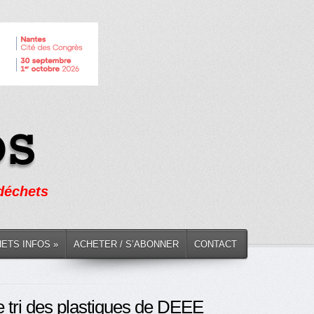
 déchets
HETS INFOS »
ACHETER / S’ABONNER
CONTACT
 le tri des plastiques de DEEE