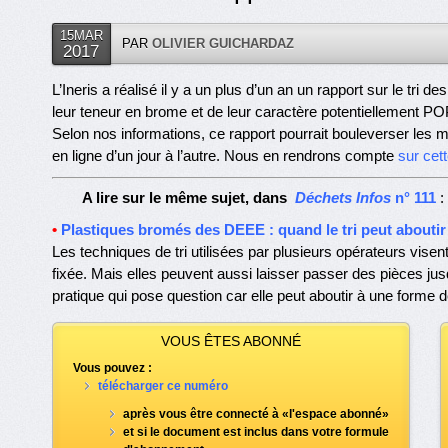
15MAR
PAR
OLIVIER GUICHARDAZ
2017
L’Ineris a réalisé il y a un plus d’un an un rapport sur le tri 
leur teneur en brome et de leur caractère potentiellement PO
Selon nos informations, ce rapport pourrait bouleverser les mani
en ligne d’un jour à l’autre. Nous en rendrons compte
sur cet
A lire sur le même sujet, dans
Déchets Infos
n° 111
:
•
Plastiques bromés des DEEE : quand le tri peut aboutir à
Les techniques de tri utilisées par plusieurs opérateurs visen
fixée. Mais elles peuvent aussi laisser passer des pièces jus
pratique qui pose question car elle peut aboutir à une forme de
VOUS ÊTES ABONNÉ
Vous pouvez :
télécharger ce numéro
après vous être connecté à «l'espace abonné»
et si le document est inclus dans votre formule