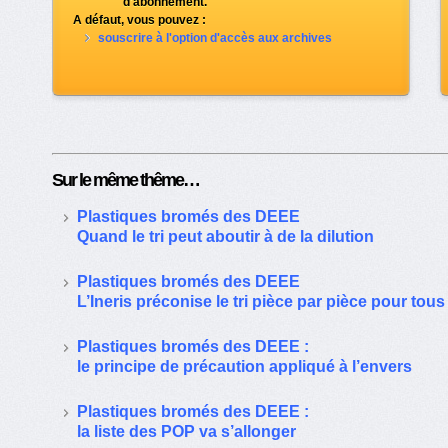
d'abonnement.
A défaut, vous pouvez :
souscrire à l'option d'accès aux archives
Sur le même thême…
Plastiques bromés des DEEE
Quand le tri peut aboutir à de la dilution
Plastiques bromés des DEEE
L’Ineris préconise le tri pièce par pièce pour tous 
Plastiques bromés des DEEE :
le principe de précaution appliqué à l’envers
Plastiques bromés des DEEE :
la liste des POP va s’allonger