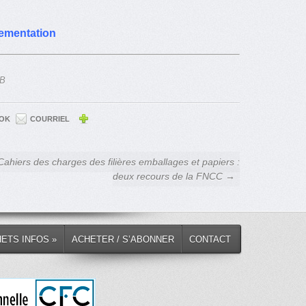
lementation
FB
OK
COURRIEL
Cahiers des charges des filières emballages et papiers :
deux recours de la FNCC →
HETS INFOS »
ACHETER / S’ABONNER
CONTACT