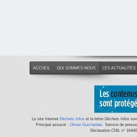
ACCUEIL
QUI SOMMES-NOUS
LES ACTUALITÉS
Le site Internet
Déchets Infos
et la lettre
Déchets Infos
sont
Principal associé :
Olivier Guichardaz
. Service de press
Déclaration CNIL n° 1644