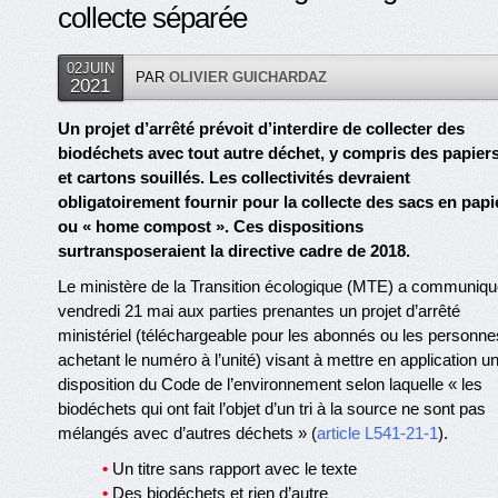
collecte séparée
02JUIN
PAR
OLIVIER GUICHARDAZ
2021
Un projet d’arrêté prévoit d’interdire de collecter des
biodéchets avec tout autre déchet, y compris des papier
et cartons souillés. Les collectivités devraient
obligatoirement fournir pour la collecte des sacs en papi
ou « home compost ». Ces dispositions
surtransposeraient la directive cadre de 2018.
Le ministère de la Transition écologique (MTE) a communiqu
vendredi 21 mai aux parties prenantes un projet d’arrêté
ministériel (téléchargeable pour les abonnés ou les personne
achetant le numéro à l’unité) visant à mettre en application u
disposition du Code de l’environnement selon laquelle « les
biodéchets qui ont fait l’objet d’un tri à la source ne sont pas
mélangés avec d’autres déchets » (
article L541-21-1
).
•
Un titre sans rapport avec le texte
•
Des biodéchets et rien d’autre