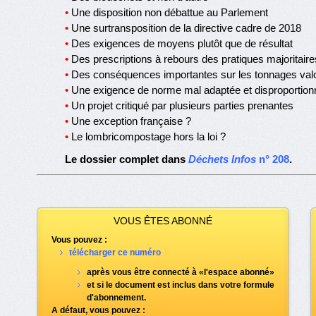
•
Une disposition non débattue au Parlement
•
Une surtransposition de la directive cadre de 2018
•
Des exigences de moyens plutôt que de résultat
•
Des prescriptions à rebours des pratiques majoritaire
•
Des conséquences importantes sur les tonnages val
•
Une exigence de norme mal adaptée et disproportion
•
Un projet critiqué par plusieurs parties prenantes
•
Une exception française ?
•
Le lombricompostage hors la loi ?
Le dossier complet dans
Déchets Infos
n° 208
.
VOUS ÊTES ABONNÉ
Vous pouvez :
télécharger ce numéro
après vous être connecté à «l'espace abonné»
et si le document est inclus dans votre formule
d'abonnement.
A défaut, vous pouvez :