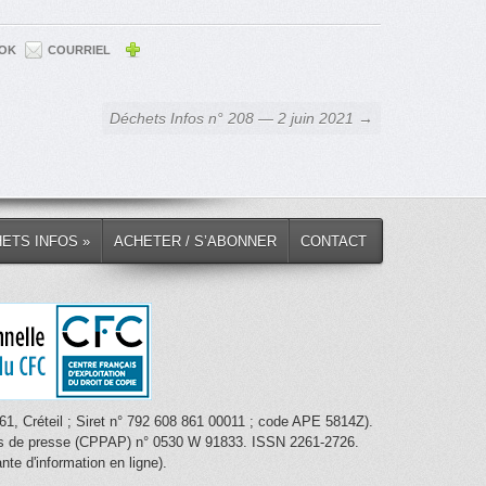
OK
COURRIEL
Déchets Infos n° 208 — 2 juin 2021 →
HETS INFOS »
ACHETER / S’ABONNER
CONTACT
1, Créteil ; Siret n° 792 608 861 00011 ; code APE 5814Z).
nces de presse (CPPAP) n° 0530 W 91833. ISSN 2261-2726.
te d'information en ligne).