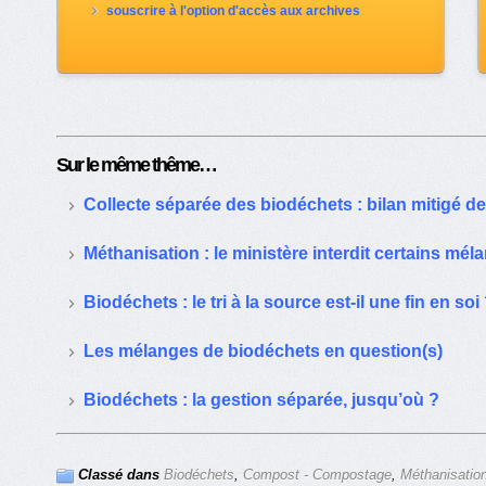
souscrire à l'option d'accès aux archives
Sur le même thême…
Collecte séparée des biodéchets : bilan mitigé d
Méthanisation : le ministère interdit certains mél
Biodéchets : le tri à la source est-il une fin en soi
Les mélanges de biodéchets en question(s)
Biodéchets : la gestion séparée, jusqu’où ?
Classé dans
Biodéchets
,
Compost - Compostage
,
Méthanisatio