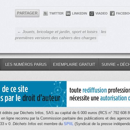
PARTAGER
TWITTER
LINKEDIN
VIADEO
FACEBO
← Jouets, bricolage et jardin, sport et loisirs : les
premières versions des cahiers des charges
LES NUMÉROS PARUS
EXEMPLAIRE GRATUIT
SUIVRE « DÉC
 édités par Déchets Infos, SAS au capital de 6 000 euros (RCS n° 792 608 86
e en ligne reconnu par la Commission paritaire des publications et des age
033 v 0.
Déchets Infos
est membre du
SPIIL
(Syndicat de la presse indépendan