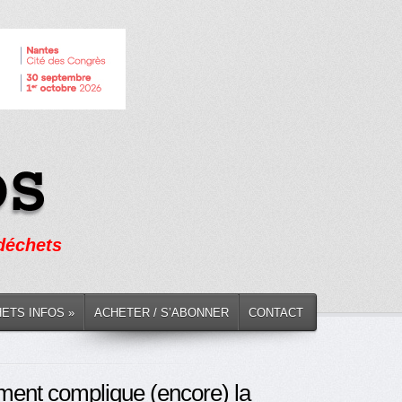
 déchets
HETS INFOS »
ACHETER / S’ABONNER
CONTACT
ment complique (encore) la