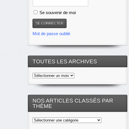
Se souvenir de moi
Mot de passe oublié
TOUTES LES ARCHIVES
Toutes
les
archives
NOS ARTICLES CLASSÉS PAR
THÈME
Nos
articles