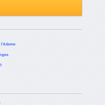
e l’Ademe
anges
 ?
n