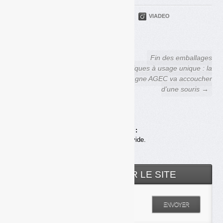
PARTAGER
TWITTER
LINKEDIN
VIADEO
FACEBOOK
COURRIEL
← Derichebourg en
Fin des emballages
« négociations exclusives »
plastiques à usage unique : la
pour acheter GDE
montagne AGEC va accoucher
d’une souris →
Achats en ligne :
Votre panier est vide.
RECHERCHER SUR LE SITE
Entrez votre recherche
ENVOYER