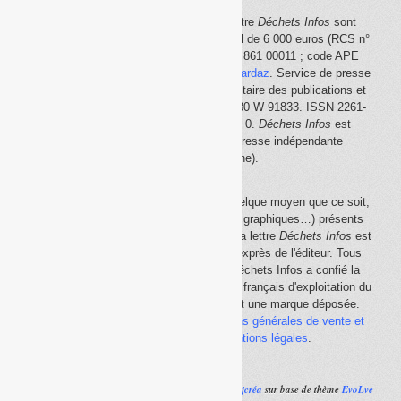
Le site Internet
Déchets Infos
et la lettre
Déchets Infos
sont
édités par Déchets Infos, SAS au capital de 6 000 euros (RCS n°
792 608 861, Créteil ; Siret n° 792 608 861 00011 ; code APE
5814Z). Principal associé :
Olivier Guichardaz
. Service de presse
en ligne reconnu par la Commission paritaire des publications et
des agences de presse (CPPAP) n° 0530 W 91833. ISSN 2261-
2726. Déclaration CNIL n° 1644033 v 0.
Déchets Infos
est
membre du
SPIIL
(Syndicat de la presse indépendante
d'information en ligne).
La reproduction en tout ou partie, par quelque moyen que ce soit,
des éléments (textes, photos, dessins, graphiques…) présents
sur le site Internet
Déchets Infos
et sur la lettre
Déchets Infos
est
rigoureusement interdite, sauf accord exprès de l'éditeur. Tous
droits réservés Déchets Infos SAS. Déchets Infos a confié la
gestion de ses droits de copie au Centre français d'exploitation du
droit de copie (
CFC
). Déchets Infos est une marque déposée.
Vous pouvez consulter ici nos
conditions générales de vente et
d'utilisation
ainsi que les
mentions légales
.
Réalisé par
Ajcréa
sur base de thème
EvoLve