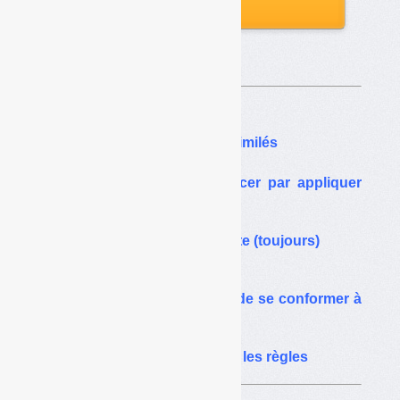
Sur le même thême…
DDS : le pataquès des assimilés
DDS assimilés : commencer par appliquer
les textes
DDS : l’éco-organisme tente (toujours)
de rétrécir la filière
EcoDDS mis en demeure de se conformer à
son cahier des charges
DDS : le ministère rappelle les règles