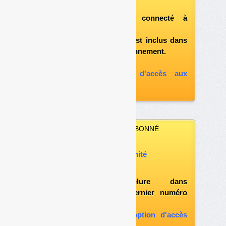
télécharger ce numéro
après vous être connecté à
«l'espace abonné»
et si le document est inclus dans
votre formule d'abonnement.
A défaut, vous pouvez :
souscrire à l'option d'accès aux
archives
VOUS N’ÊTES PAS ABONNÉ
Vous pouvez :
acheter ce numéro à l’unité
vous abonner
possibilité d'inclure dans
l'abonnement le dernier numéro
paru
vous abonner avec l'option d'accès
aux archives