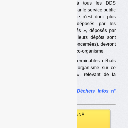
à compter du 1er janvier à tous les DDS
« susceptibles d’être collectés par le service public
de gestion des déchets ». Elle n’est donc plus
restreinte aux seuls DDS déposés par les
ménages. Les DDS « assimilés », déposés par
exemple par les artisans (si leurs dépôts sont
acceptés par les collectivités concernées), devront
aussi être pris en charge par l’éco-organisme.
Cela devrait mettre fin aux interminables débats
entre les collectivités et l’éco-organisme sur ce
qu’est un DDS « ménager », relevant de la
filière. […]
L’article complet dans
Déchets Infos
n°
198
.
VOUS ÊTES ABONNÉ
Vous pouvez :