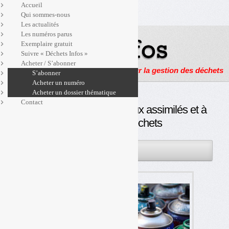
Accueil
Qui sommes-nous
Les actualités
Les numéros parus
Exemplaire gratuit
Suivre « Déchets Infos »
Acheter / S’abonner
Actualités, enquêtes et reportages sur la gestion des déchets
S’abonner
Acheter un numéro
Acheter un dossier thématique
Contact
DDS : la filière étendue aux assimilés et à
de nouveaux déchets
06JAN
PAR
OLIVIER GUICHARDAZ
2021