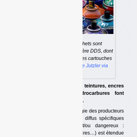
Plusieurs types de déchets sont
désormais inclus dans la filière DDS, dont
les aérosols, les teintures, les cartouches
de gaz… (photo :
Susanne Jutzler via
Pixabay
)
Cartouches de gaz, aérosols, teintures, encres
et produits à base d’hydrocarbures font
désormais partie du périmètre.
La filière de responsabilité élargie des producteurs
(REP) applicable aux déchets diffus spécifiques
(DDS ;produits chimiques et/ou dangereux :
peintures, solvants, phytosanitaires…) est étendue